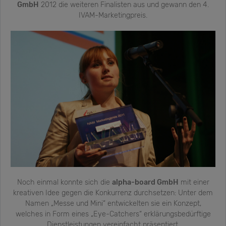
GmbH
2012 die weiteren Finalisten aus und gewann den 4.
IVAM-Marketingpreis.
Noch einmal konnte sich die
alpha-board GmbH
mit einer
kreativen Idee gegen die Konkurrenz durchsetzen: Unter dem
Namen „Messe und Mini“ entwickelten sie ein Konzept,
welches in Form eines „Eye-Catchers“ erklärungsbedürftige
Dienstleistungen vereinfacht präsentiert.