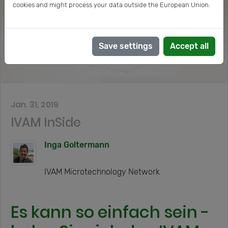
cookies and might process your data outside the European Union.
Save settings
Accept all
Jan. 31, 2019
IVAM InSide
Inga Goltermann
IVAM Microtechnology Network
Es kann so einfach sein -