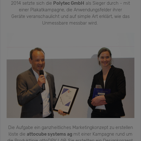
2014 setzte sich die
Polytec GmbH
als Sieger durch - mit
einer Plakatkampagne, die Anwendungsfelder ihrer
Geräte veranschaulicht und auf simple Art erklärt, wie das
Unmessbare messbar wird.
Die Aufgabe ein ganzheitliches Marketingkonzept zu erstellen
löste die
attocube systems ag
mit einer Kampagne rund um
die Produktlinie
attoDRY LAB:
Sie erstellten ein Designkonzept,