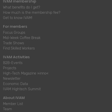
IVAM membership
What benefits do I get?
How much is the membership fee?
Get to know IVAM!
For members
Focus Groups
Mid-Week Coffee Break
Trade Shows
Find Skilled Workers
IVAM Activities
B2B-Events
Projects
High-Tech Magazine »inno«
Newsletter
Economic Data
IVAM Hightech Summit
About IVAM
Member List
Team