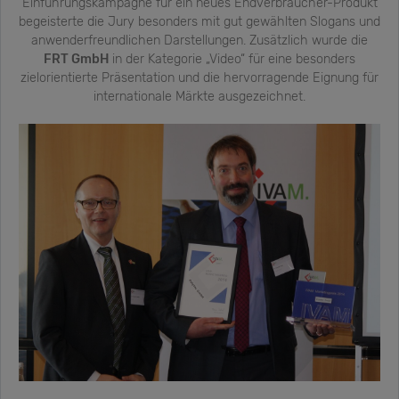
Einführungskampagne für ein neues Endverbraucher-Produkt
begeisterte die Jury besonders mit gut gewählten Slogans und
anwenderfreundlichen Darstellungen. Zusätzlich wurde die
FRT GmbH
in der Kategorie „Video“ für eine besonders
zielorientierte Präsentation und die hervorragende Eignung für
internationale Märkte ausgezeichnet.