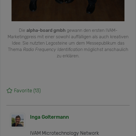
Die
alpha-board gmbh
gewann den ersten IVAM-
Marketingpreis mit einer sowohl auffälligen als auch kreativen
Idee: Sie nutzten Legosteine um dem Messepublikum das
Thema
Radio Frequency Identification
möglichst anschaulich
zu erklären.
Favorite
(13)
Inga Goltermann
IVAM Microtechnology Network