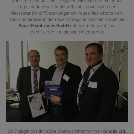
Ganz im Sinne des „Re-Design“entwickelten sie ein neues
Logo, modernisierten die Webseite, erweiterten den
Messestand und führten sogar ein neues Maskottchen ein.
Den Sonderpreis in der neuen Kategorie „Starter“ erhielt die
SmartMembranes GmbH
mit einem Konzept zum
Identifizieren von globalen Megatrends.
2017 siegte das finnische Start-up Unternehmen
Ginolis Ltd.