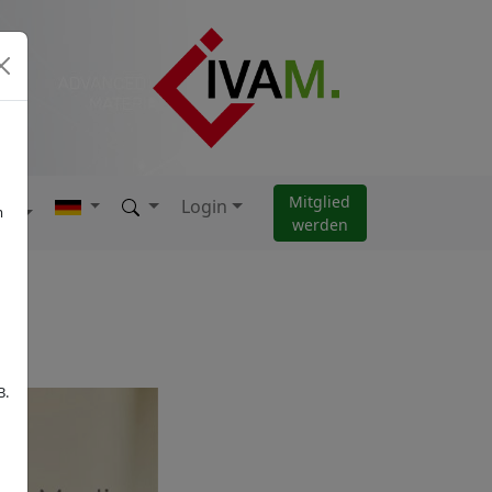
Mitglied
Login
AM
m
werden
B.