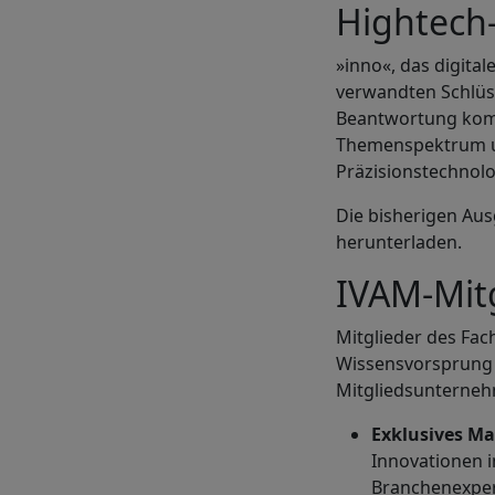
Hightech
»inno«, das digita
verwandten Schlüss
Beantwortung komp
Themenspektrum u
Präzisionstechnol
Die bisherigen Au
herunterladen.
IVAM-Mitg
Mitglieder des Fac
Wissensvorsprung u
Mitgliedsunternehm
Exklusives Ma
Innovationen 
Branchenexper