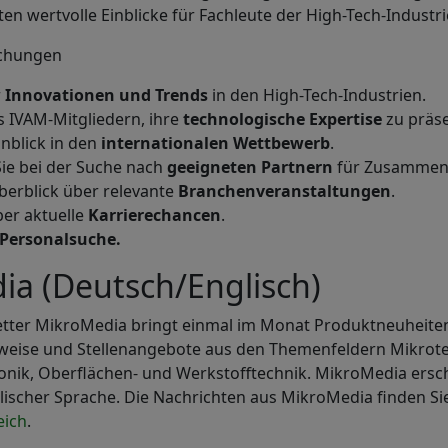
en wertvolle Einblicke für Fachleute der High-Tech-Industr
ichungen
r
Innovationen und Trends
in den High-Tech-Industrien.
 IVAM-Mitgliedern, ihre
technologische Expertise
zu präse
nblick in den
internationalen Wettbewerb
.
ie bei der Suche nach
geeigneten Partnern
für Zusammena
berblick über relevante
Branchenveranstaltungen
.
er aktuelle
Karrierechancen
.
Personalsuche.
ia (Deutsch/Englisch)
etter MikroMedia bringt einmal im Monat Produktneuheiten
weise und Stellenangebote aus den Themenfeldern Mikrot
nik, Oberflächen- und Werkstofftechnik. MikroMedia ersche
ischer Sprache. Die Nachrichten aus MikroMedia finden Sie
ich
.