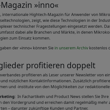
-Magazin »inno«
le, internationale Hightech-Magazin für Anwender von Mikr
eltechnologien, zeigt, wie diese Technologien in der Indust
lexer technischer Fragestellungen eingesetzt werden. Da
mfasst dabei alle Branchen und Märkte, in denen Mikro
ogien zum Einsatz kommen.
sgaben der »inno« können Sie
in unserem Archiv
kostenlos o
lieder profitieren doppelt
hverbandes profitieren als Leser unserer Newsletter von e
nd nützlichen Kontaktinformationen. Zusätzlich profitier
en und -institute von den Möglichkeiten zur redaktionelle
rketing
: In Fachartikeln und Product News stellen Sie Ihr
in den Vordergrund und erreichen damit regelmäßig mehr a
ten – darunter zukünftige Kunden und Partner.