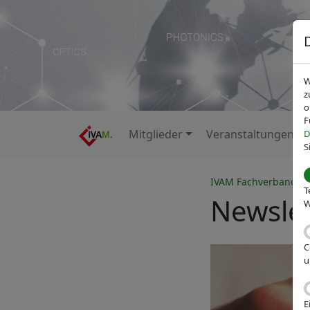
W
z
o
F
Mitglieder
Veranstaltungen
D
S
IVAM Fachverband fü
T
Newslet
W
C
u
E