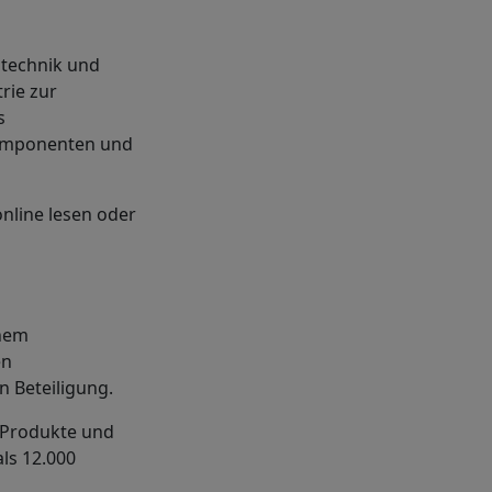
otechnik und
rie zur
s
komponenten und
nline lesen oder
inem
en
n Beteiligung.
e Produkte und
ls 12.000