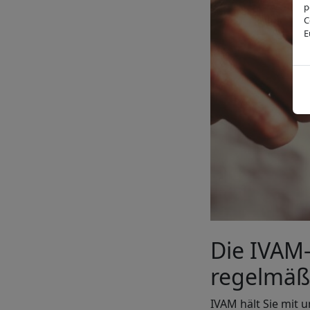
p
C
E
Die IVAM-
regelmäß
IVAM hält Sie mit