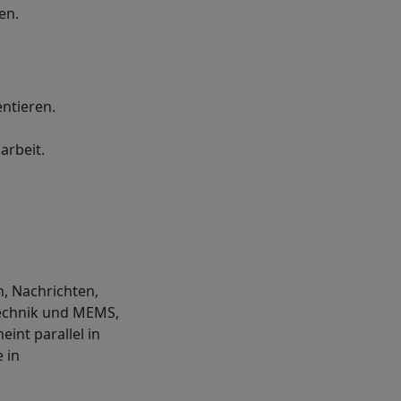
ien.
ntieren.
rbeit.
, Nachrichten,
echnik und MEMS,
int parallel in
 in