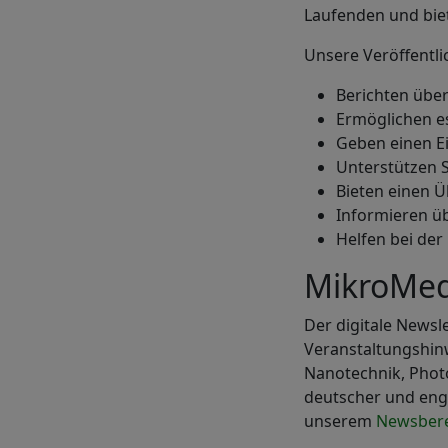
Laufenden und biet
Unsere Veröffentl
Berichten übe
Ermöglichen es
Geben einen Ei
Unterstützen S
Bieten einen Ü
Informieren üb
Helfen bei der
MikroMed
Der digitale Newsl
Veranstaltungshin
Nanotechnik, Photo
deutscher und engl
unserem
Newsbere