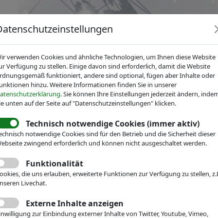
Datenschutzeinstellungen
ir verwenden Cookies und ähnliche Technologien, um Ihnen diese Website
ur Verfügung zu stellen. Einige davon sind erforderlich, damit die Website
rdnungsgemäß funktioniert, andere sind optional, fügen aber Inhalte oder
unktionen hinzu. Weitere Informationen finden Sie in unserer
News
Dienstleistungen
Fachgruppen
Über IV
atenschutzerklärung
. Sie können Ihre Einstellungen jederzeit ändern, inde
ie unten auf der Seite auf "Datenschutzeinstellungen" klicken.
Technisch notwendige Cookies (immer aktiv)
r Mikrotechnik
News
echnisch notwendige Cookies sind für den Betrieb und die Sicherheit dieser
ter
ebseite zwingend erforderlich und können nicht ausgeschaltet werden.
Funktionalität
ookies, die uns erlauben, erweiterte Funktionen zur Verfügung zu stellen, z.
nseren Livechat.
Externe Inhalte anzeigen
inwilligung zur Einbindung externer Inhalte von Twitter, Youtube, Vimeo,