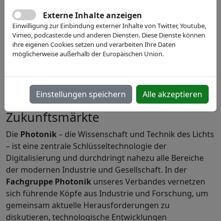
Externe Inhalte anzeigen
Einwilligung zur Einbindung externer Inhalte von Twitter, Youtube,
Vimeo, podcaster.de und anderen Diensten. Diese Dienste können
ihre eigenen Cookies setzen und verarbeiten Ihre Daten
möglicherweise außerhalb der Europäischen Union.
Fachgruppe Photonik –
Schlüsseltechnologie für
Einstellungen speichern
Alle akzeptieren
Digitalisierung, Industrie und
Zukunftsmärkte
Die
Photonik
– die Wissenschaft und Technik des Lichts
– ist eine zentrale Schlüsseltechnologie der
Digitalisierung und durchdringt nahezu alle Bereiche
der modernen Industrie und Gesellschaft. In der
Fachgruppe Photonik
unseres Verbandes vernetzen
sich führende Köpfe aus Industrie und Forschung, um
gemeinsam aktuelle Herausforderungen zu
diskutieren, technologische Entwicklungen