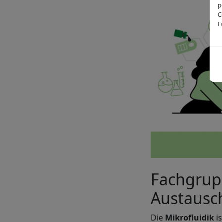
p
C
E
Fachgrupp
Austausc
Die
Mikrofluidik
is