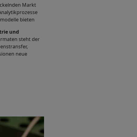
ickelnden Markt
Analytikprozesse
smodelle bieten
trie und
ormaten steht der
enstransfer,
sionen neue