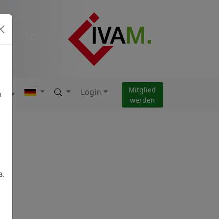
Mitglied
Login
AM
m
werden
B.