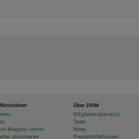
Aktivitäten
Über IVAM
vents
Mitgliederübersicht
te
Team
ech-Magazin »inno«
News
etter abonnieren
Pressemitteilungen