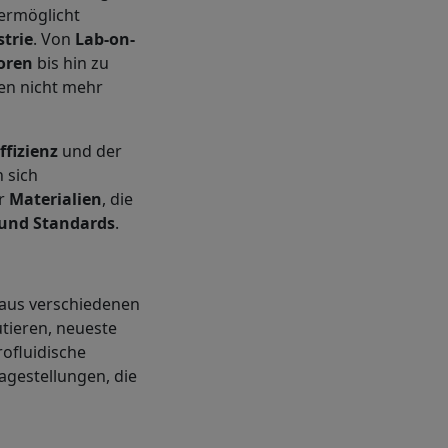
 ermöglicht
trie
. Von
Lab-on-
oren
bis hin zu
hen nicht mehr
fizienz
und der
 sich
er
Materialien
, die
und Standards
.
 aus verschiedenen
tieren, neueste
ofluidische
ragestellungen, die