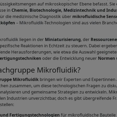
Flüssigkeitsmengen auf mikroskopischer Ebene befasst. Sie
sse in
Chemie, Biotechnologie, Medizintechnik und Indus
ür die medizinische Diagnostik über
mikrofluidische Sens
kköpfen
– Mikrofluidik-Technologien sind aus vielen Branc
krofluidik liegen in der
Miniaturisierung
, der
Ressourcenef
pezifische Reaktionen in Echtzeit zu steuern. Dabei ergeben
ende Herausforderungen, wie etwa die Auswahl geeignet
ertigungstechniken
oder die Entwicklung neuer
Normen 
Fachgruppe Mikrofluidik?
ruppe Mikrofluidik
bringen wir Experten und Expertinnen
en zusammen, um diese technologischen Fragen zu disku
nalysieren und gemeinsame Strategien zu entwickeln. Mikr
elen Industrien unverzichtbar, doch es gibt übergreifende F
stellen:
 und Fertigungstechnologien
für mikrofluidische Bauteile