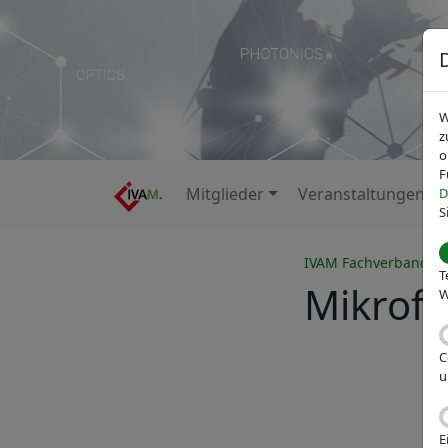
W
z
o
F
Mitglieder
Veranstaltungen
D
S
IVAM Fachverband fü
T
Mikrofl
W
C
u
E