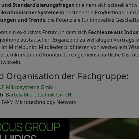
 und Standardisierungsfragen
in einem sich schnell entw
ikrofluidischer Systeme
in bestehende Produktions- und 
ungen und Trends
, die Potenziale für innovative Geschäft
tet ein exklusives Forum, in dem sich
Fachleute aus Indus
enhöhe austauschen. Ergänzend zu vielfältigen Vortragsf
g
im Mittelpunkt: Mitglieder profitieren von wertvollem Wiss
e Lernkurven und können durch gemeinschaftliche Diskus
twickeln.
d Organisation der Fachgruppe:
P Mikrosysteme GmbH
th
,
Bartels Mikrotechnik GmbH
, IVAM Microtechnology Network