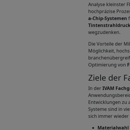
Analyse kleinster 
hochpräzise Proze
a-Chip-Systemen
f
Tintenstrahldruc
wegzudenken.
Die Vorteile der Mi
Möglichkeit, hochs
branchenübergreif
Optimierung von
F
Ziele der 
In der
IVAM
Fachg
Anwendungsbereich
Entwicklungen zu a
Systeme sind in vi
sich immer wieder 
Materialwahl