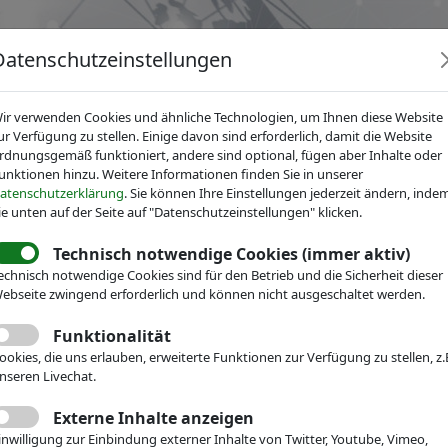
Datenschutzeinstellungen
ir verwenden Cookies und ähnliche Technologien, um Ihnen diese Website
ur Verfügung zu stellen. Einige davon sind erforderlich, damit die Website
rdnungsgemäß funktioniert, andere sind optional, fügen aber Inhalte oder
unktionen hinzu. Weitere Informationen finden Sie in unserer
News
Dienstleistungen
Fachgruppen
Über IV
atenschutzerklärung
. Sie können Ihre Einstellungen jederzeit ändern, inde
ie unten auf der Seite auf "Datenschutzeinstellungen" klicken.
Technisch notwendige Cookies (immer aktiv)
r Mikrotechnik
Fachgruppen
echnisch notwendige Cookies sind für den Betrieb und die Sicherheit dieser
uidik
ebseite zwingend erforderlich und können nicht ausgeschaltet werden.
Funktionalität
ookies, die uns erlauben, erweiterte Funktionen zur Verfügung zu stellen, z.
nseren Livechat.
Externe Inhalte anzeigen
inwilligung zur Einbindung externer Inhalte von Twitter, Youtube, Vimeo,