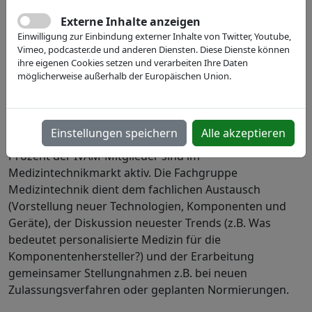
Externe Inhalte anzeigen
Einwilligung zur Einbindung externer Inhalte von Twitter, Youtube,
Vimeo, podcaster.de und anderen Diensten. Diese Dienste können
ihre eigenen Cookies setzen und verarbeiten Ihre Daten
möglicherweise außerhalb der Europäischen Union.
Der Markt der Medizintechnik hat in den vergangenen
Einstellungen speichern
Alle akzeptieren
Jahren einen rasanten Aufschwung erlebt. Mehr als 70
Prozent der IVAM-Mitglieder sind im
Medizintechnikmarkt aktiv. Die Fachgruppe
Medizintechnik dient dem fachlichen Austausch
(Vorstellung neuer Technologien, Komponenten und
Geräte), der Diskussion neuester Trends (z.B. Was
bedeutet personalisierte Medizin für die
Komponentenhersteller?) und der Erarbeitung
gemeinsamer Stellungnahmen z.B. bei neuen
Zulassungsverfahren oder geplanten Normierungen.