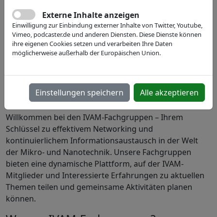
Externe Inhalte anzeigen
Einwilligung zur Einbindung externer Inhalte von Twitter, Youtube,
Vimeo, podcaster.de und anderen Diensten. Diese Dienste können
ihre eigenen Cookies setzen und verarbeiten Ihre Daten
möglicherweise außerhalb der Europäischen Union.
Vernetzung und
Expertenaustausch in der Mikro-
Einstellungen speichern
Alle akzeptieren
und Nanotechnik
Willkommen bei den IVAM-Fachgruppen – Ihrem
Schlüssel zu effektivem Networking und
kontinuierlichem Informationsaustausch in der Welt
der Mikro- und Nanotechnik. Unsere Fachgruppen
bieten eine dynamische Plattform, auf der IVAM-
Mitglieder und Interessierte Erfahrungen zu aktuellen
Themen teilen und gemeinsame Aktivitäten planen
können.