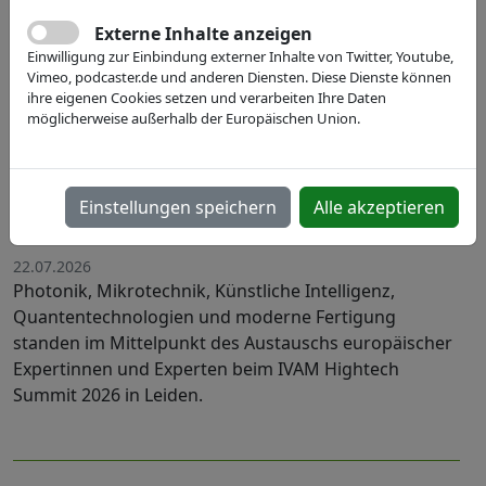
Externe Inhalte anzeigen
Einwilligung zur Einbindung externer Inhalte von Twitter, Youtube,
Vimeo, podcaster.de und anderen Diensten. Diese Dienste können
ihre eigenen Cookies setzen und verarbeiten Ihre Daten
möglicherweise außerhalb der Europäischen Union.
Engineering our Future: Europas
Hightech-Community setzt Impulse
Einstellungen speichern
Alle akzeptieren
für die Life Science-Industrie
22.07.2026
Photonik, Mikrotechnik, Künstliche Intelligenz,
Quantentechnologien und moderne Fertigung
standen im Mittelpunkt des Austauschs europäischer
Expertinnen und Experten beim IVAM Hightech
Summit 2026 in Leiden.