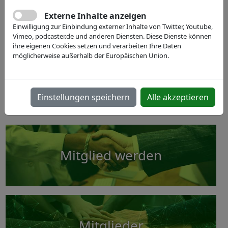
XPONENTIAL Europe 2027
Previous
Next
Externe Inhalte anzeigen
Europäische Leitmesse für autonome Technologien
Einwilligung zur Einbindung externer Inhalte von Twitter, Youtube,
& Robotik. ⚙️ 🤖
Vimeo, podcaster.de und anderen Diensten. Diese Dienste können
ihre eigenen Cookies setzen und verarbeiten Ihre Daten
möglicherweise außerhalb der Europäischen Union.
Werden Sie Teil der XPONENTIAL Europe 2027
mit IVAM und entdecken Sie neue
Geschäftsfelder!
Einstellungen speichern
Alle akzeptieren
Mitglied werden
Mitglieder