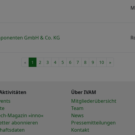
M
mponenten GmbH & Co. KG
R
«
1
2
3
4
5
6
7
8
9
10
»
Aktivitäten
Über IVAM
vents
Mitgliederübersicht
te
Team
ech-Magazin »inno«
News
etter abonnieren
Pressemitteilungen
chaftsdaten
Kontakt