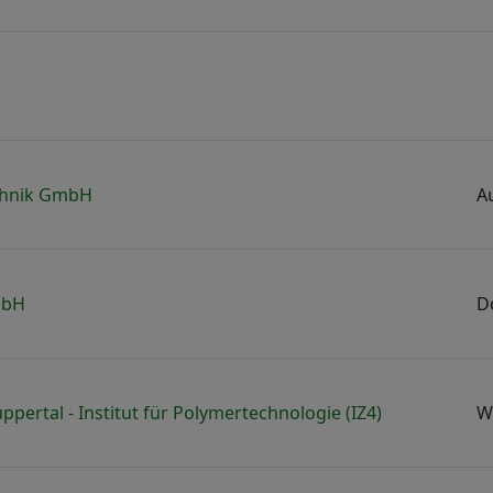
chnik GmbH
A
mbH
D
ppertal - Institut für Polymertechnologie (IZ4)
W