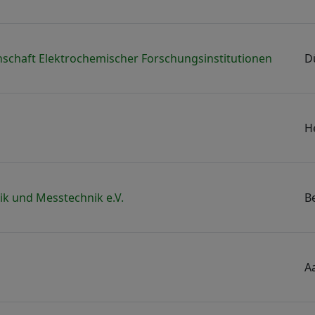
inschaft Elektrochemischer Forschungsinstitutionen
D
H
k und Messtechnik e.V.
Be
A