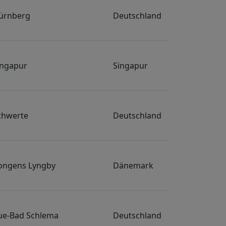
ürnberg
Deutschland
ingapur
Singapur
chwerte
Deutschland
ongens Lyngby
Dänemark
ue-Bad Schlema
Deutschland