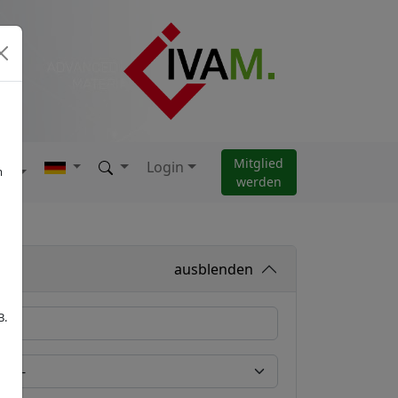
Mitglied
Login
AM
m
werden
ausblenden
B.