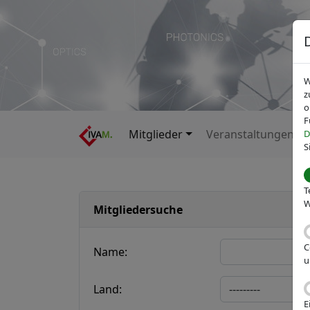
W
z
o
F
Mitglieder
Veranstaltungen
D
S
T
W
Mitgliedersuche
C
Name:
u
Land:
E