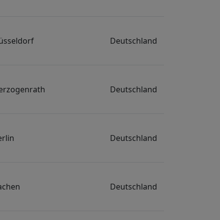
Verkehrstechnik
Wearables
üsseldorf
Deutschland
erzogenrath
Deutschland
rlin
Deutschland
achen
Deutschland