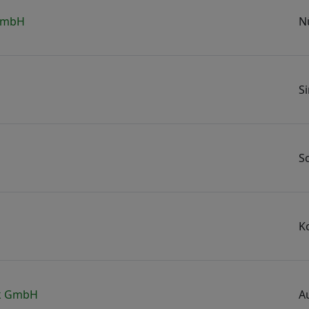
GmbH
N
S
S
s
K
k GmbH
A