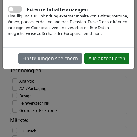
Externe Inhalte anzeigen
Einwilligung zur Einbindung externer Inhalte von Twitter, Youtube,
Land:
Vimeo, podcaster.de und anderen Diensten. Diese Dienste können
ihre eigenen Cookies setzen und verarbeiten Ihre Daten
möglicherweise außerhalb der Europäischen Union.
Bundesland:
Einstellungen speichern
Alle akzeptieren
Technologien:
Analytik
AVT/Packaging
Design
Feinwerktechnik
Gedruckte Elektronik
IT/Software
Märkte:
Lasertechnik
3D-Druck
Materialbearbeitung