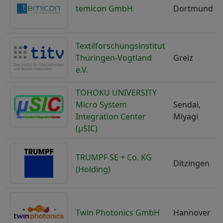
temicon GmbH
Dortmund
Textilforschungsinstitut
Thüringen-Vogtland
Greiz
e.V.
TOHOKU UNIVERSITY
Micro System
Sendai,
Integration Center
Miyagi
(μSIC)
TRUMPF SE + Co. KG
Ditzingen
(Holding)
Twin Photonics GmbH
Hannover