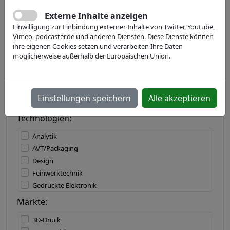
Externe Inhalte anzeigen
Einwilligung zur Einbindung externer Inhalte von Twitter, Youtube,
Land:
Vimeo, podcaster.de und anderen Diensten. Diese Dienste können
ihre eigenen Cookies setzen und verarbeiten Ihre Daten
möglicherweise außerhalb der Europäischen Union.
Bundesland:
Einstellungen speichern
Alle akzeptieren
Technologien:
Analytik
AVT/Packaging
Design
Feinwerktechnik
Gedruckte Elektronik
IT/Software
Märkte:
Lasertechnik
3D-Druck
Materialbearbeitung