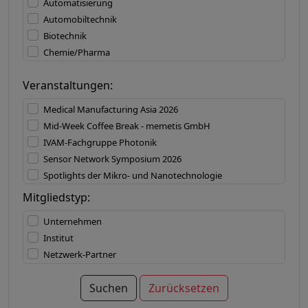
Automatisierung
Materialien
Automobiltechnik
Mechatronik
Biotechnik
MEMS
Chemie/Pharma
Mess-/Prüftechnik
Defense
Mikroaktorik
Veranstaltungen:
Druckindustrie
Mikroelektronik
Elektronik
Mikrofluidik
Medical Manufacturing Asia 2026
Elektrotechnik
Mikromechanik
Mid-Week Coffee Break - memetis GmbH
Energietechnik
Mikromontage
IVAM-Fachgruppe Photonik
Forschung & Entwicklung
Mikrooptik
Sensor Network Symposium 2026
Halbleiterindustrie
Mikroreaktionstechnik
Spotlights der Mikro- und Nanotechnologie
Hausgerätetechnik
Mikrosensorik
Mid-Week Coffee Break - FEMTOPRINT SA
Mitgliedstyp:
Informationstechnik
Nanotechnologie
COMPAMED 2026
Internet of Things
Nicht-technische Dienstleistungen
Unternehmen
MD&M West 2027
Konsumgüter
Oberflächen/Beschichtungen
Institut
Asia Photonics Expo 2027
Kunststoffindustrie
Optoelektronik
Netzwerk-Partner
XPONENTIAL Europe 2027
Lebensmittelindustrie
Organische Elektronik
Logistik
Photonik
Suchen
Zurücksetzen
Luft- und Raumfahrt
Produktionstechnologien