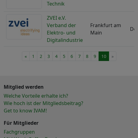
Technik
ZVEI e.V.
Verband der
Frankfurt am
De
Elektro- und
Main
Digitalindustrie
«
1
2
3
4
5
6
7
8
9
10
»
Mitglied werden
Welche Vorteile erhalte ich?
Wie hoch ist der Mitgliedsbeitrag?
Get to know IVAM!
Für Mitglieder
Fachgruppen