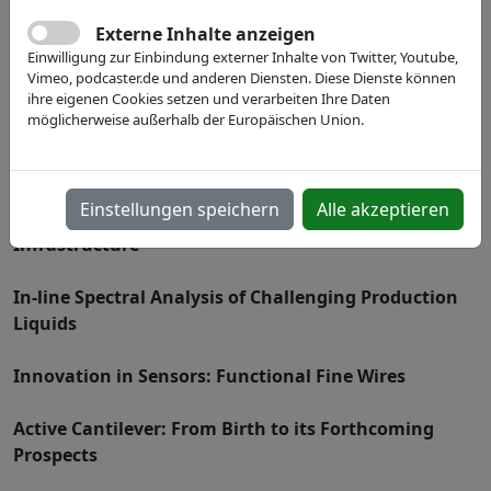
Inhalt:
Externe Inhalte anzeigen
Revolutionizing Remote Patient Monitoring
Einwilligung zur Einbindung externer Inhalte von Twitter, Youtube,
Vimeo, podcaster.de und anderen Diensten. Diese Dienste können
Innovative Gas and Liquid Analysis via Microfluidics
ihre eigenen Cookies setzen und verarbeiten Ihre Daten
möglicherweise außerhalb der Europäischen Union.
Micro and Nanofluidics for Single Protein and
Biomolecule Sensing
Einstellungen speichern
Alle akzeptieren
Using Edge AI - Continuous Monitoring of Critical
Infrastructure
In-line Spectral Analysis of Challenging Production
Liquids
Innovation in Sensors: Functional Fine Wires
Active Cantilever: From Birth to its Forthcoming
Prospects