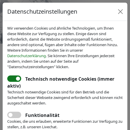
Datenschutzeinstellungen
Wir verwenden Cookies und ähnliche Technologien, um Ihnen
diese Website zur Verfügung zu stellen. Einige davon sind
erforderlich, damit die Website ordnungsgemäß funktioniert,
andere sind optional, fügen aber Inhalte oder Funktionen hinzu.
Weitere Informationen finden Sie in unserer
Datenschutzerklärung
. Sie können Ihre Einstellungen jederzeit
ändern, indem Sie unten auf der Seite auf
"Datenschutzeinstellungen" klicken.
IVAM Fachverband für Mikrotechnik
News
Magazin inno
»inno« 88: "Sensing Tomorrow:
Technisch notwendige Cookies (immer
aktiv)
Evolution of Sensor
Technisch notwendige Cookies sind für den Betrieb und die
Technology“
Sicherheit dieser Webseite zwingend erforderlich und können nicht
ausgeschaltet werden.
Funktionalität
Download
Cookies, die uns erlauben, erweiterte Funktionen zur Verfügung zu
stellen, z.B. unseren Livechat.