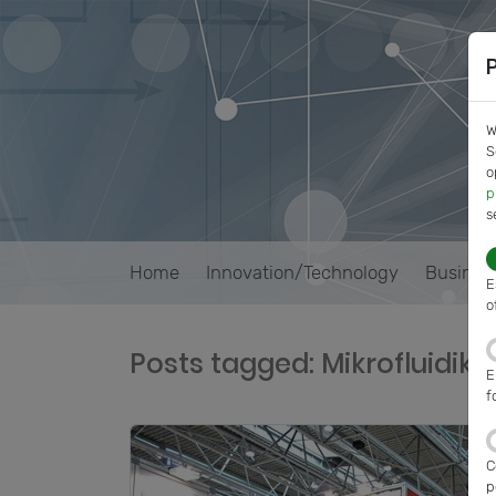
W
S
o
p
s
Home
Innovation/Technology
Busines
E
o
Posts tagged: Mikrofluidik
E
f
C
p