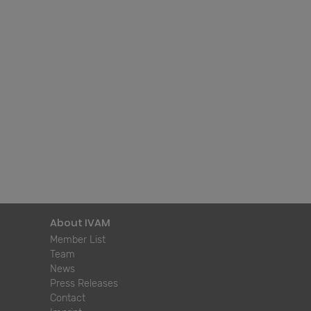
About IVAM
Member List
Team
News
Press Releases
Contact