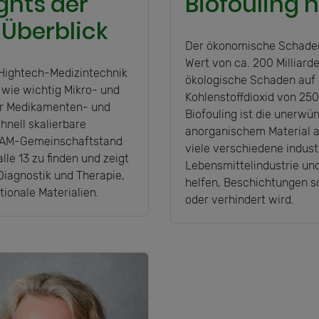
ghts der
Biofouling 
Überblick
Der ökonomische Schaden 
Wert von ca. 200 Milliard
 Hightech-Medizintechnik
ökologische Schaden auf 
, wie wichtig Mikro- und
Kohlenstoffdioxid von 250 
für Medikamenten- und
Biofouling ist die unerw
hnell skalierbare
anorganischem Material au
IVAM-Gemeinschaftstand
viele verschiedene industr
le 13 zu finden und zeigt
Lebensmittelindustrie und 
Diagnostik und Therapie,
helfen, Beschichtungen so
ionale Materialien.
oder verhindert wird.