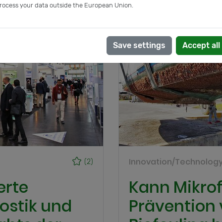
rocess your data outside the European Union.
Save settings
Accept all
Innovation/Technolog
(2)
erte
Kann Mikrofl
ostik und
Prävention