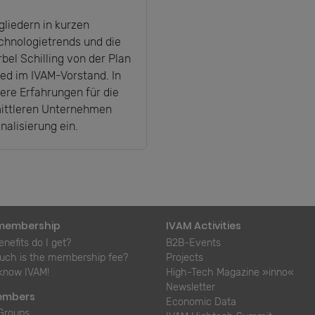
liedern in kurzen
chnologietrends und die
el Schilling von der Plan
lied im IVAM-Vorstand. In
dere Erfahrungen für die
mittleren Unternehmen
alisierung ein.
membership
IVAM Activities
nefits do I get?
B2B-Events
ch is the membership fee?
Projects
 know IVAM!
High-Tech Magazine »inno«
Newsletter
embers
Economic Data
Groups