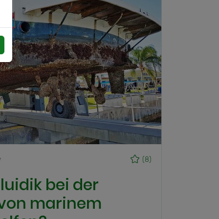
y
(8)
uidik bei der
 von marinem