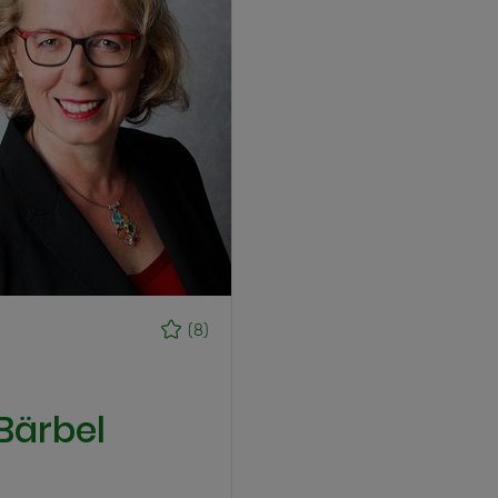
(8)
Bärbel