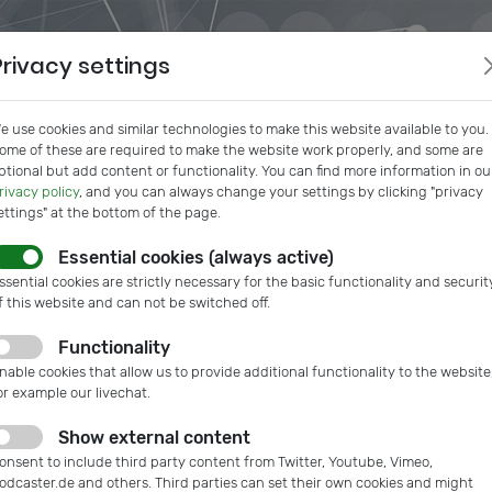
Privacy settings
e use cookies and similar technologies to make this website available to you.
ome of these are required to make the website work properly, and some are
ptional but add content or functionality. You can find more information in ou
rivacy policy
, and you can always change your settings by clicking "privacy
ettings" at the bottom of the page.
Essential cookies (always active)
s
IVAM InSide
Podcast
Microtech Guide
IVAM Web
ssential cookies are strictly necessary for the basic functionality and securit
f this website and can not be switched off.
Functionality
nable cookies that allow us to provide additional functionality to the website
or example our livechat.
Show external content
onsent to include third party content from Twitter, Youtube, Vimeo,
odcaster.de and others. Third parties can set their own cookies and might