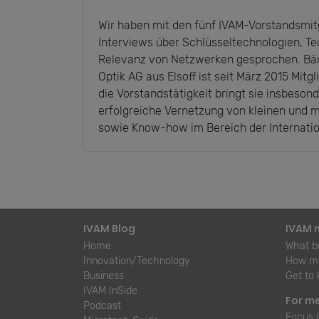
Wir haben mit den fünf IVAM-Vorstandsmitg
Interviews über Schlüsseltechnologien, Te
Relevanz von Netzwerken gesprochen. Bärb
Optik AG aus Elsoff ist seit März 2015 Mitg
die Vorstandstätigkeit bringt sie insbeson
erfolgreiche Vernetzung von kleinen und 
sowie Know-how im Bereich der Internation
IVAM Blog
IVAM 
Home
What be
Innovation/Technology
How mu
Business
Get to
IVAM InSide
For m
Podcast
Focus 