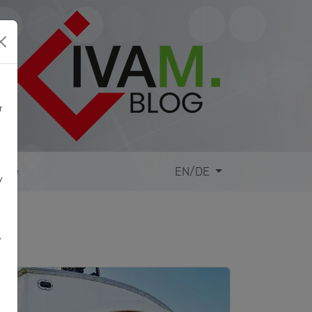
r
site
EN/DE
y
,