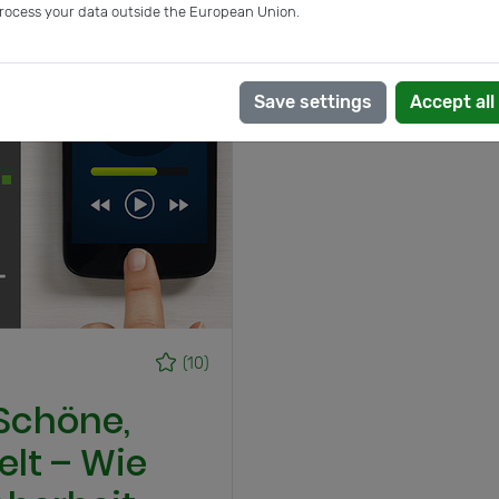
rocess your data outside the European Union.
Save settings
Accept all
(10)
Schöne,
elt – Wie