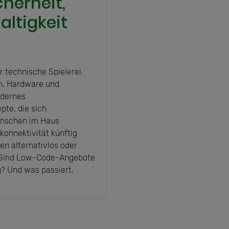
herheit,
ltigkeit
r technische Spielerei.
n, Hardware und
odernes
te, die sich
enschen im Haus
konnektivität künftig
n alternativlos oder
? Sind Low-Code-Angebote
? Und was passiert,