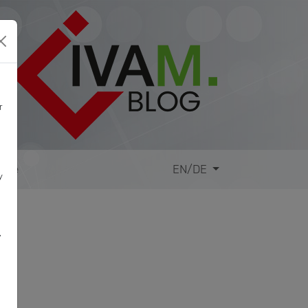
r
site
EN/DE
y
,