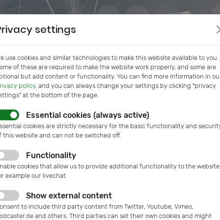
Privacy settings
e use cookies and similar technologies to make this website available to you.
ome of these are required to make the website work properly, and some are
ptional but add content or functionality. You can find more information in ou
rivacy policy
, and you can always change your settings by clicking "privacy
ettings" at the bottom of the page.
Essential cookies (always active)
s
IVAM InSide
Podcast
Microtech Guide
IVAM Web
ssential cookies are strictly necessary for the basic functionality and securit
f this website and can not be switched off.
Functionality
nable cookies that allow us to provide additional functionality to the website
or example our livechat.
Show external content
onsent to include third party content from Twitter, Youtube, Vimeo,
odcaster.de and others. Third parties can set their own cookies and might