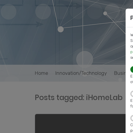
W
S
o
p
s
Home
Innovation/Technology
Busines
E
o
Posts tagged: iHomeLab
E
f
C
p