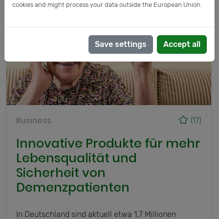
cookies and might process your data outside the European Union.
Save settings
Accept all
Business
(17)
Innovative Produkte für mehr
Lebensqualität und
Sicherheit von
Demenzpatienten
In Deutschland sind aktuell etwa 1,7 Millionen