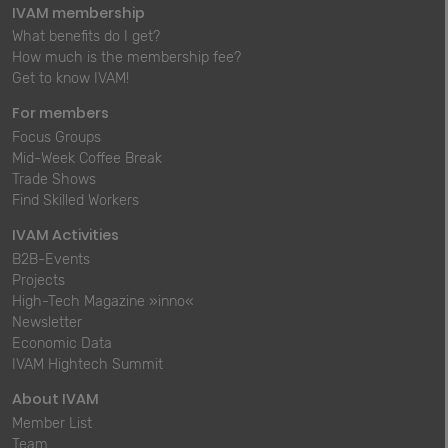
IVAM membership
What benefits do I get?
How much is the membership fee?
Get to know IVAM!
For members
Focus Groups
Mid-Week Coffee Break
Trade Shows
Find Skilled Workers
IVAM Activities
B2B-Events
Projects
High-Tech Magazine »inno«
Newsletter
Economic Data
IVAM Hightech Summit
About IVAM
Member List
Team