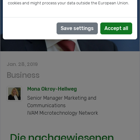
cookies and might process your data outside the European Union.
Save settings
Accept all
Jan. 28, 2019
Business
Mona Okroy-Hellweg
Senior Manager Marketing and
Communications
IVAM Microtechnology Network
„Die nachgewiesenen