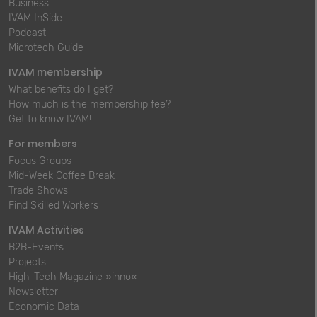
Business
IVAM InSide
Podcast
Microtech Guide
IVAM membership
What benefits do I get?
How much is the membership fee?
Get to know IVAM!
For members
Focus Groups
Mid-Week Coffee Break
Trade Shows
Find Skilled Workers
IVAM Activities
B2B-Events
Projects
High-Tech Magazine »inno«
Newsletter
Economic Data