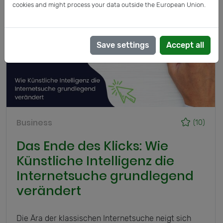
cookies and might process your data outside the European Union.
Save settings
Accept all
Business
(10)
Das Ende des Klicks: Wie
Künstliche Intelligenz die
Internetsuche grundlegend
verändert
Die Ära der klassischen Internetsuche neigt sich