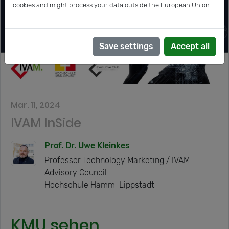
cookies and might process your data outside the European Union.
Save settings
Accept all
Mar. 11, 2024
IVAM InSide
Prof. Dr. Uwe Kleinkes
Professor Technology Marketing / IVAM
Advisory Council
Hochschule Hamm-Lippstadt
KMU sehen