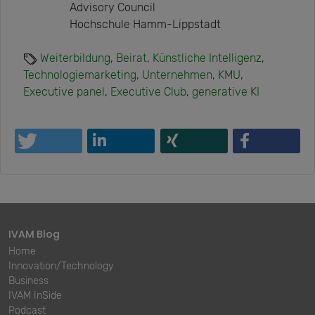
Advisory Council
Hochschule Hamm-Lippstadt
Weiterbildung
,
Beirat
,
Künstliche Intelligenz
,
Technologiemarketing
,
Unternehmen
,
KMU
,
Executive panel
,
Executive Club
,
generative KI
IVAM Blog
Home
Innovation/Technology
Business
IVAM InSide
Podcast