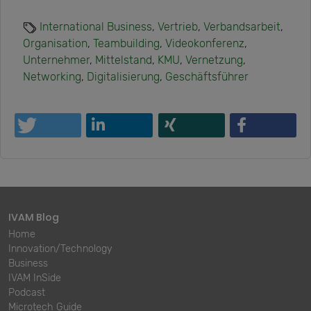
International Business
,
Vertrieb
,
Verbandsarbeit
,
Organisation
,
Teambuilding
,
Videokonferenz
,
Unternehmer
,
Mittelstand
,
KMU
,
Vernetzung
,
Networking
,
Digitalisierung
,
Geschäftsführer
IVAM Blog
Home
Innovation/Technology
Business
IVAM InSide
Podcast
Microtech Guide