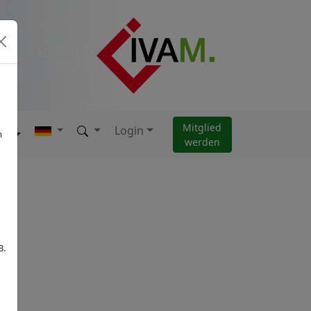
Mitglied
Login
AM
m
werden
B.