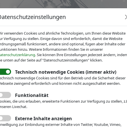
Datenschutzeinstellungen
ir verwenden Cookies und ähnliche Technologien, um Ihnen diese Website
ur Verfügung zu stellen. Einige davon sind erforderlich, damit die Website
rdnungsgemäß funktioniert, andere sind optional, fügen aber Inhalte oder
unktionen hinzu. Weitere Informationen finden Sie in unserer
News
Dienstleistungen
Fachgruppen
Über IV
atenschutzerklärung
. Sie können Ihre Einstellungen jederzeit ändern, inde
ie unten auf der Seite auf "Datenschutzeinstellungen" klicken.
Technisch notwendige Cookies (immer aktiv)
echnisch notwendige Cookies sind für den Betrieb und die Sicherheit dieser
ebseite zwingend erforderlich und können nicht ausgeschaltet werden.
nik
Über IVAM
Vorstand
rank Bartels
Funktionalität
ookies, die uns erlauben, erweiterte Funktionen zur Verfügung zu stellen, z.
nseren Livechat.
Ehrenvorsitzender
Externe Inhalte anzeigen
inwilligung zur Einbindung externer Inhalte von Twitter, Youtube, Vimeo,