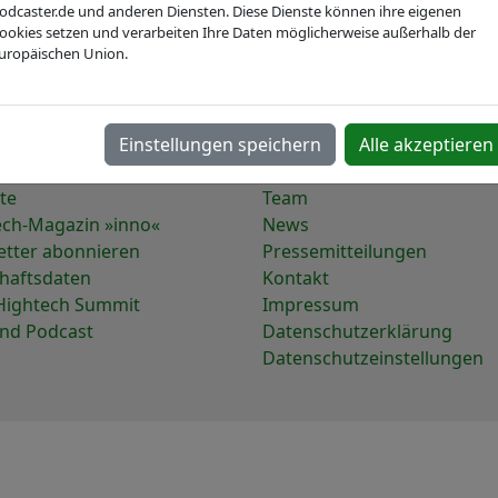
odcaster.de und anderen Diensten. Diese Dienste können ihre eigenen
ookies setzen und verarbeiten Ihre Daten möglicherweise außerhalb der
uropäischen Union.
Aktivitäten
Über IVAM
Einstellungen speichern
Alle akzeptieren
vents
Mitgliederübersicht
te
Team
ech-Magazin »inno«
News
etter abonnieren
Pressemitteilungen
chaftsdaten
Kontakt
Hightech Summit
Impressum
und Podcast
Datenschutzerklärung
Datenschutzeinstellungen