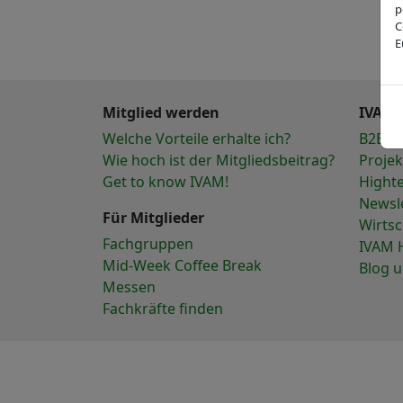
p
C
E
Mitglied werden
IVAM-
Welche Vorteile erhalte ich?
B2B-E
Wie hoch ist der Mitgliedsbeitrag?
Projek
Get to know IVAM!
Hight
Newsl
Für Mitglieder
Wirts
Fachgruppen
IVAM 
Mid-Week Coffee Break
Blog 
Messen
Fachkräfte finden