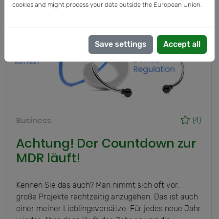
cookies and might process your data outside the European Union.
Save settings
Accept all
Business
(4)
Achtung! Der Countdown zur
MDR läuft!
Kennen Sie das auch? Man nimmt sich oft vor,
große Projekte rechtzeitig anzugehen. Das ist auch
einer meiner Lieblingsvorsätze. Für jedes neue Jahr