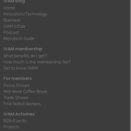
IVAM Blog
Home
Innovation/Technology
Business
IVAM InSide
Podcast
Microtech Guide
IVAM membership
What benefits do I get?
How much is the membership fee?
Get to know IVAM!
For members
Focus Groups
Mid-Week Coffee Break
Trade Shows
Find Skilled Workers
IVAM Activities
B2B-Events
Projects