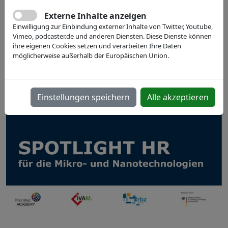
07.11.2025, 12:00 - 14:00
Externe Inhalte anzeigen
Einwilligung zur Einbindung externer Inhalte von Twitter, Youtube,
deutsch
digital
Vimeo, podcaster.de und anderen Diensten. Diese Dienste können
ihre eigenen Cookies setzen und verarbeiten Ihre Daten
Zoom-Meeting
möglicherweise außerhalb der Europäischen Union.
Jetzt anmelden
Einstellungen speichern
Alle akzeptieren