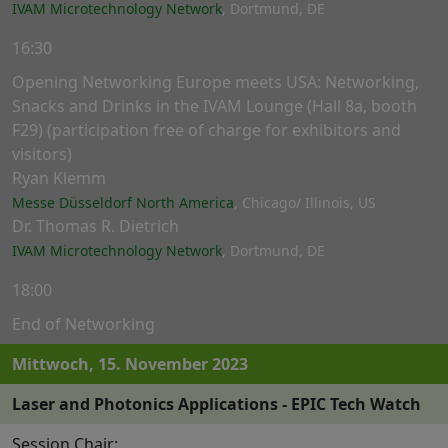
IVAM Microtechnology Network
, Dortmund, DE
16:30
Opening Networking Europe meets USA: Networking,
Snacks and Drinks in the IVAM Lounge (Hall 8a, booth
F29) (participation free of charge for exhibitors and
visitors)
Ryan Klemm
Messe Düsseldorf North America
, Chicago/ Illinois, US
Dr. Thomas R. Dietrich
IVAM Microtechnology Network
, Dortmund, DE
18:00
End of Networking
Mittwoch, 15. November 2023
Laser and Photonics Applications - EPIC Tech Watch
Session Chair: