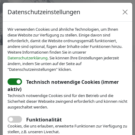
Datenschutzeinstellungen
Wir verwenden Cookies und ähnliche Technologien, um Ihnen
diese Website zur Verfügung zu stellen. Einige davon sind
erforderlich, damit die Website ordnungsgemäß funktioniert,
andere sind optional, fügen aber Inhalte oder Funktionen hinzu.
Weitere Informationen finden Sie in unserer
Datenschutzerklärung
. Sie können Ihre Einstellungen jederzeit
ändern, indem Sie unten auf der Seite auf
"Datenschutzeinstellungen" klicken.
Technisch notwendige Cookies (immer
IVAM Fachverband für Mikrotechnik
aktiv)
Veranstaltungen
Technisch notwendige Cookies sind für den Betrieb und die
Sicherheit dieser Webseite zwingend erforderlich und können nicht
COMPAMED HIGH-TECH
ausgeschaltet werden.
FORUM 2023 by IVAM
Funktionalität
Cookies, die uns erlauben, erweiterte Funktionen zur Verfügung zu
Messebegleitendes Forum in Halle 8a, G40
stellen, z.B. unseren Livechat.