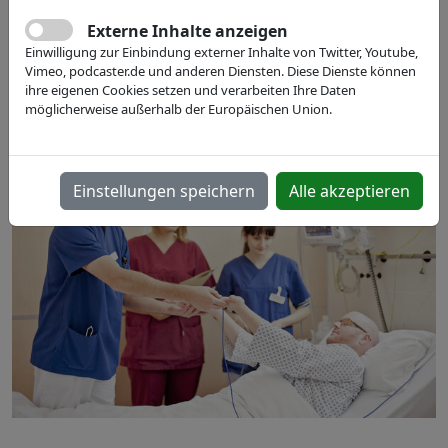
10.07.2019
Externe Inhalte anzeigen
Helios Klinikum Krefeld
Einwilligung zur Einbindung externer Inhalte von Twitter, Youtube,
Vimeo, podcaster.de und anderen Diensten. Diese Dienste können
Konferenzraum 1, Haus A1, Lutherplatz 40, 47805
ihre eigenen Cookies setzen und verarbeiten Ihre Daten
Krefeld
möglicherweise außerhalb der Europäischen Union.
Einstellungen speichern
Alle akzeptieren