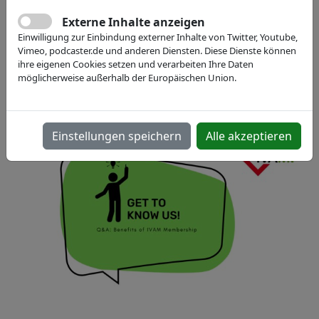
09.10.2025, 09:00 - 10:00
Externe Inhalte anzeigen
Einwilligung zur Einbindung externer Inhalte von Twitter, Youtube,
digital
Vimeo, podcaster.de und anderen Diensten. Diese Dienste können
ihre eigenen Cookies setzen und verarbeiten Ihre Daten
Zoom Meeting
möglicherweise außerhalb der Europäischen Union.
Jetzt anmelden
Einstellungen speichern
Alle akzeptieren