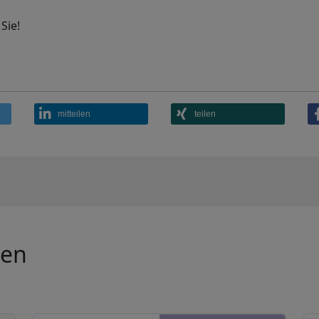
Sie!
mitteilen
teilen
gen