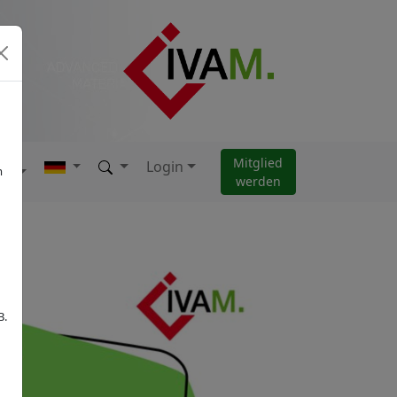
Mitglied
Login
AM
m
werden
B.