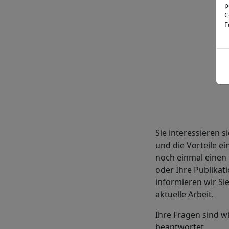
p
C
E
Sie interessieren 
und die Vorteile e
noch einmal einen
oder Ihre Publikat
informieren wir Si
aktuelle Arbeit.
Ihre Fragen sind 
beantwortet.