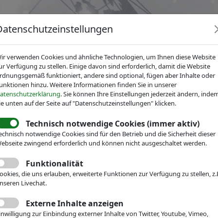
Datenschutzeinstellungen
ir verwenden Cookies und ähnliche Technologien, um Ihnen diese Website
ur Verfügung zu stellen. Einige davon sind erforderlich, damit die Website
rdnungsgemäß funktioniert, andere sind optional, fügen aber Inhalte oder
unktionen hinzu. Weitere Informationen finden Sie in unserer
News
Dienstleistungen
Fachgruppen
Über IV
atenschutzerklärung
. Sie können Ihre Einstellungen jederzeit ändern, inde
ie unten auf der Seite auf "Datenschutzeinstellungen" klicken.
Technisch notwendige Cookies (immer aktiv)
echnisch notwendige Cookies sind für den Betrieb und die Sicherheit dieser
ebseite zwingend erforderlich und können nicht ausgeschaltet werden.
echnik
Veranstaltungen
Funktionalität
 know IVAM
ookies, die uns erlauben, erweiterte Funktionen zur Verfügung zu stellen, z.
nseren Livechat.
r den Verband und die
Externe Inhalte anzeigen
le einer Mitgliedschaft
inwilligung zur Einbindung externer Inhalte von Twitter, Youtube, Vimeo,