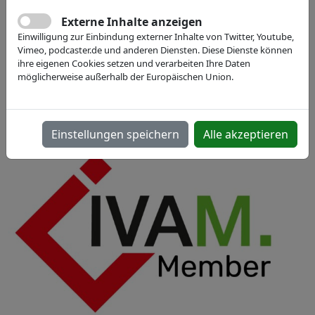
21.05.2025, 10:00 - 12:00
Externe Inhalte anzeigen
englisch
für Mitglieder
vor Ort
Einwilligung zur Einbindung externer Inhalte von Twitter, Youtube,
Vimeo, podcaster.de und anderen Diensten. Diese Dienste können
Signal Iduna Park Dortmund, DE
ihre eigenen Cookies setzen und verarbeiten Ihre Daten
möglicherweise außerhalb der Europäischen Union.
Strobelallee 50, 44139 Dortmund
Jetzt anmelden
Einstellungen speichern
Alle akzeptieren