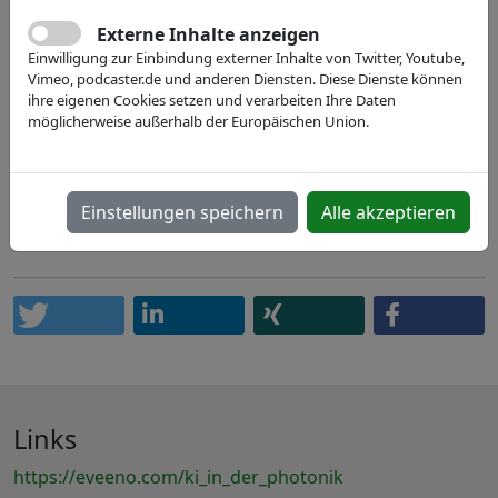
Externe Inhalte anzeigen
01.10. - 02.10.2025
Einwilligung zur Einbindung externer Inhalte von Twitter, Youtube,
Vimeo, podcaster.de und anderen Diensten. Diese Dienste können
vor Ort
ihre eigenen Cookies setzen und verarbeiten Ihre Daten
Berlin, DE
möglicherweise außerhalb der Europäischen Union.
Einstellungen speichern
Alle akzeptieren
Links
https://eveeno.com/ki_in_der_photonik