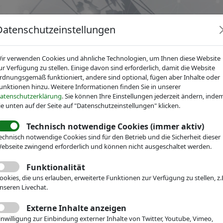
Datenschutzeinstellungen
ir verwenden Cookies und ähnliche Technologien, um Ihnen diese Website
ur Verfügung zu stellen. Einige davon sind erforderlich, damit die Website
rdnungsgemäß funktioniert, andere sind optional, fügen aber Inhalte oder
unktionen hinzu. Weitere Informationen finden Sie in unserer
News
Dienstleistungen
Fachgruppen
Über IV
atenschutzerklärung
. Sie können Ihre Einstellungen jederzeit ändern, inde
ie unten auf der Seite auf "Datenschutzeinstellungen" klicken.
Technisch notwendige Cookies (immer aktiv)
echnisch notwendige Cookies sind für den Betrieb und die Sicherheit dieser
echnik
ebseite zwingend erforderlich und können nicht ausgeschaltet werden.
Veranstaltungen
Messe-Teilnahme
Funktionalität
rAct Group
ookies, die uns erlauben, erweiterte Funktionen zur Verfügung zu stellen, z.
nseren Livechat.
For high precision matters.
Externe Inhalte anzeigen
inwilligung zur Einbindung externer Inhalte von Twitter, Youtube, Vimeo,