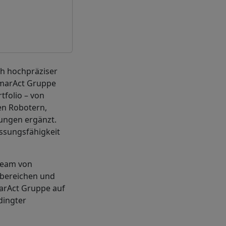
h hochpräziser
SmarAct Gruppe
tfolio – von
ten Robotern,
ungen ergänzt.
ssungsfähigkeit
 Team von
sbereichen und
marAct Gruppe auf
dingter