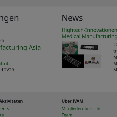
ungen
News
Hightech-Innovationen 
Medical Manufacturing
26
2
acturing Asia
tr
M
tritt
M
and 2V29
M
Aktivitäten
Über IVAM
vents
Mitgliederübersicht
te
Team