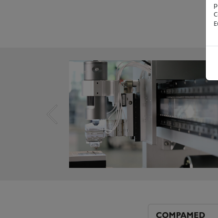
p
C
E