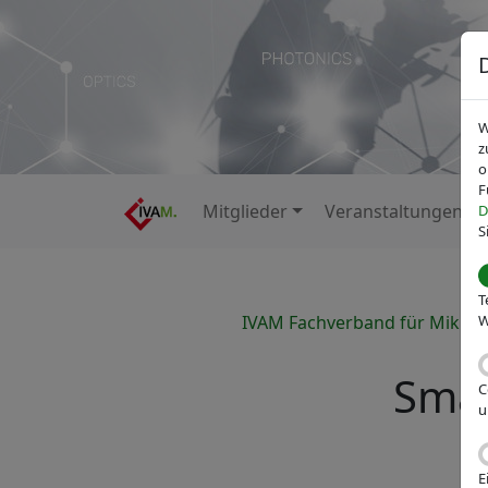
W
z
o
F
Mitglieder
Veranstaltungen
D
S
T
IVAM Fachverband für Mikrot
W
Sma
C
u
E