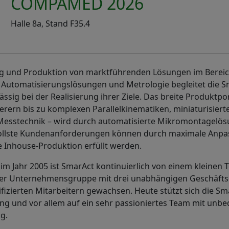
COMPAMED 2026
Halle 8a, Stand F35.4
ng und Produktion von marktführenden Lösungen im Bereic
, Automatisierungslösungen und Metrologie begleitet die 
ssig bei der Realisierung ihrer Ziele. Das breite Produktpor
ierern bis zu komplexen Parallelkinematiken, miniaturisier
esstechnik – wird durch automatisierte Mikromontagelös
ollste Kundenanforderungen können durch maximale Anpa
e Inhouse-Produktion erfüllt werden.
im Jahr 2005 ist SmarAct kontinuierlich von einem kleinen
ner Unternehmensgruppe mit drei unabhängigen Geschäft
fizierten Mitarbeitern gewachsen. Heute stützt sich die S
ng und vor allem auf ein sehr passioniertes Team mit unbe
g.