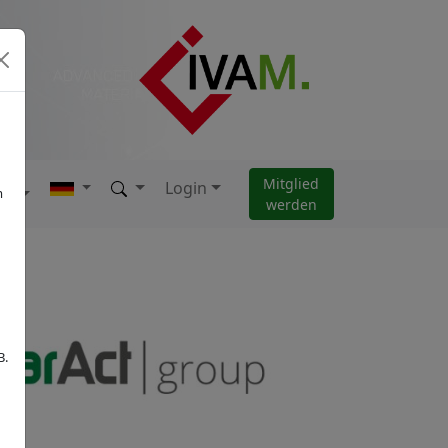
Mitglied
Login
AM
m
werden
B.