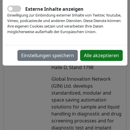
Externe Inhalte anzeigen
Einwilligung zur Einbindung externer Inhalte von Twitter, Youtube,
Vimeo, podcaster.de und anderen Diensten. Diese Dienste können
ihre eigenen Cookies setzen und verarbeiten Ihre Daten
möglicherweise außerhalb der Europäischen Union.
MD&M West 2014
Einstellungen speichern
Alle akzeptieren
Halle D, Stand 1798
Global Innovation Network
(GIN) Ltd. develops
standardized, modular and
space saving automation
solutions for sample and liquid
handling in diagnostic and drug
screening processes and for
diagnostic test and implant