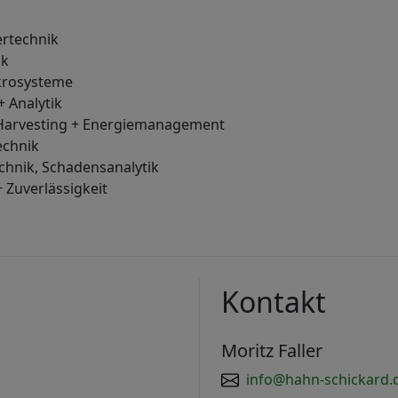
ertechnik
ik
ikrosysteme
+ Analytik
Harvesting + Energiemanagement
echnik
chnik, Schadensanalytik
 Zuverlässigkeit
Kontakt
d
Moritz Faller
info@hahn-schickard.