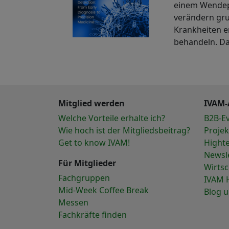
einem Wendep
verändern gru
Krankheiten e
behandeln. D
Mitglied werden
IVAM-
Welche Vorteile erhalte ich?
B2B-E
Wie hoch ist der Mitgliedsbeitrag?
Projek
Get to know IVAM!
Hight
Newsl
Für Mitglieder
Wirts
Fachgruppen
IVAM 
Mid-Week Coffee Break
Blog 
Messen
Fachkräfte finden