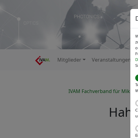
W
z
o
F
Mitglieder
Veranstaltungen
D
S
T
IVAM Fachverband für Mikrot
W
Hahn
C
u
E