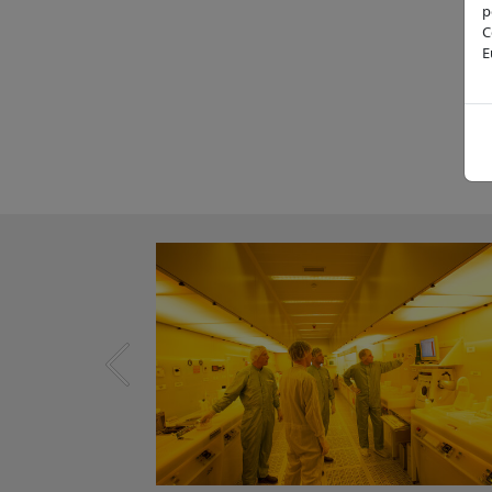
p
C
E