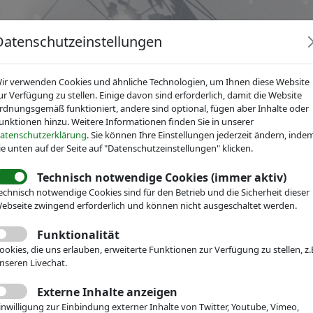
Datenschutzeinstellungen
ir verwenden Cookies und ähnliche Technologien, um Ihnen diese Website
ur Verfügung zu stellen. Einige davon sind erforderlich, damit die Website
rdnungsgemäß funktioniert, andere sind optional, fügen aber Inhalte oder
unktionen hinzu. Weitere Informationen finden Sie in unserer
News
Dienstleistungen
Fachgruppen
Über IV
atenschutzerklärung
. Sie können Ihre Einstellungen jederzeit ändern, inde
ie unten auf der Seite auf "Datenschutzeinstellungen" klicken.
Technisch notwendige Cookies (immer aktiv)
echnisch notwendige Cookies sind für den Betrieb und die Sicherheit dieser
echnik
ebseite zwingend erforderlich und können nicht ausgeschaltet werden.
Veranstaltungen
Messe-Teilnahme
Funktionalität
-Schickard
ookies, die uns erlauben, erweiterte Funktionen zur Verfügung zu stellen, z.
nseren Livechat.
Visions to Products
Externe Inhalte anzeigen
inwilligung zur Einbindung externer Inhalte von Twitter, Youtube, Vimeo,