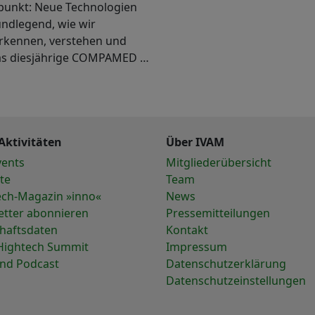
unkt: Neue Technologien
ndlegend, wie wir
rkennen, verstehen und
as diesjährige COMPAMED …
Aktivitäten
Über IVAM
vents
Mitgliederübersicht
te
Team
ech-Magazin »inno«
News
etter abonnieren
Pressemitteilungen
chaftsdaten
Kontakt
Hightech Summit
Impressum
und Podcast
Datenschutzerklärung
Datenschutzeinstellungen