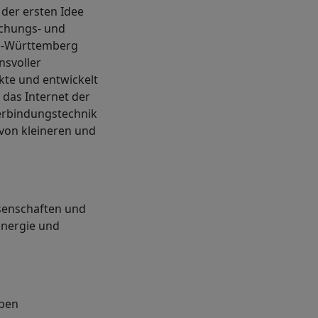
 der ersten Idee
schungs- und
den-Württemberg
nsvoller
kte und entwickelt
 das Internet der
Verbindungstechnik
von kleineren und
ssenschaften und
Energie und
aben