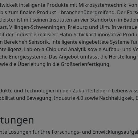
wickelt intelligente Produkte mit Mikrosystemtechnik: von
 bis zum finalen Produkt – branchenübergreifend. Der For
leister ist mit seinen Instituten an vier Standorten in Ba
gart, Villingen-Schwenningen, Freiburg und Ulm. In vertraue
 der Industrie realisiert Hahn-Schickard innovative Produ
n Bereichen Sensorik, intelligente eingebettete Systeme für
Intelligenz, Lab-on-a-Chip und Analytik sowie Aufbau- und 
che Energiesysteme. Das Angebot umfasst die Herstellung 
owie die Überleitung in die Großserienfertigung.
rodukte und Technologien in den Zukunftsfeldern Lebenswi
bilität und Bewegung, Industrie 4.0 sowie Nachhaltigkeit, 
stungen
gente Lösungen für Ihre Forschungs- und Entwicklungsaufg