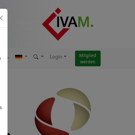
Mitglied
Login
AM
m
werden
B.