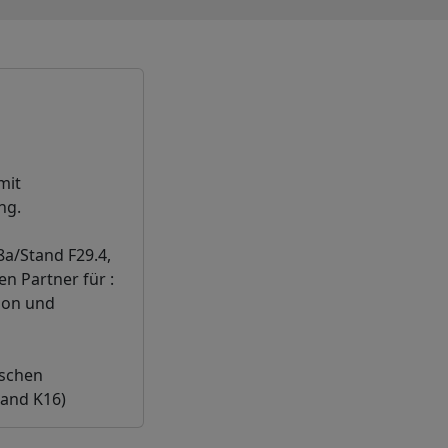
mit
ng.
8a/Stand F29.4,
n Partner für :
ion und
ischen
tand K16)