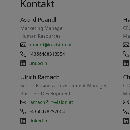
Kontakt
Astrid Poandl
Ha
Marketing Manager
CE
Human Resources
Ma
poandl@in-vision.at
+4366488313554
LinkedIn
Ulrich Ramach
Ch
Senior Business Development Manager
CT
Business Development
Ma
ramach@in-vision.at
+4366478297004
LinkedIn