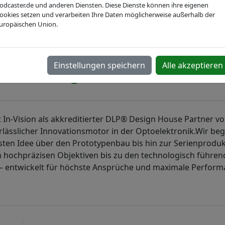
Webseite
odcaster.de und anderen Diensten. Diese Dienste können ihre eigenen
ookies setzen und verarbeiten Ihre Daten möglicherweise außerhalb der
uropäischen Union.
Einstellungen speichern
Alle akzeptieren
IVAM Hightech Summit 202
st In-Vision als akkreditierter DLP® Design House Partner v
rlässlicher Innovationsmotor in der Optoelektronik.Wir beg
ten Idee über den Prototypenbau bis hin zur Serienproduk
on hochpräzisen Objektiven bis zu den technologisch führe
– entwickelt für höchste Ansprüche und maximale Perform