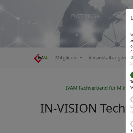
W
z
o
F
Mitglieder
Veranstaltungen
D
S
T
IVAM Fachverband für Mikrot
W
IN-VISION Techn
C
u
E