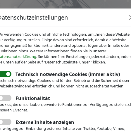
Datenschutzeinstellungen
ir verwenden Cookies und ähnliche Technologien, um Ihnen diese Website
ur Verfügung zu stellen. Einige davon sind erforderlich, damit die Website
rdnungsgemäß funktioniert, andere sind optional, fügen aber Inhalte oder
unktionen hinzu. Weitere Informationen finden Sie in unserer
News
Dienstleistungen
Fachgruppen
Über IV
atenschutzerklärung
. Sie können Ihre Einstellungen jederzeit ändern, inde
ie unten auf der Seite auf "Datenschutzeinstellungen" klicken.
Technisch notwendige Cookies (immer aktiv)
echnisch notwendige Cookies sind für den Betrieb und die Sicherheit dieser
echnik
ebseite zwingend erforderlich und können nicht ausgeschaltet werden.
Veranstaltungen
Messe-Teilnahme
Funktionalität
ologies AG
ookies, die uns erlauben, erweiterte Funktionen zur Verfügung zu stellen, z.
nseren Livechat.
Future built on light
Externe Inhalte anzeigen
inwilligung zur Einbindung externer Inhalte von Twitter, Youtube, Vimeo,