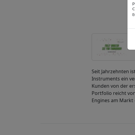
p
C
E
Seit Jahrzehnten i
Instruments ein ve
Kunden von der ers
Portfolio reicht v
Engines am Markt 