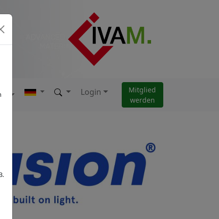
Mitglied
Login
AM
m
werden
B.