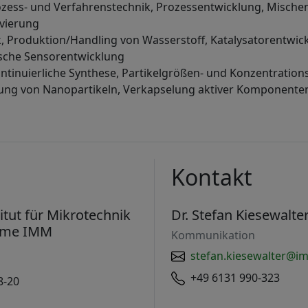
zess- und Verfahrenstechnik, Prozessentwicklung, Mische
ivierung
, Produktion/Handling von Wasserstoff, Katalysatorentwic
sche Sensorentwicklung
ontinuierliche Synthese, Partikelgrößen- und Konzentrati
rung von Nanopartikeln, Verkapselung aktiver Komponente
Kontakt
itut für Mikrotechnik
Dr. Stefan Kiesewalte
eme IMM
Kommunikation
stefan.kiesewalter@i
+49 6131 990-323
8-20