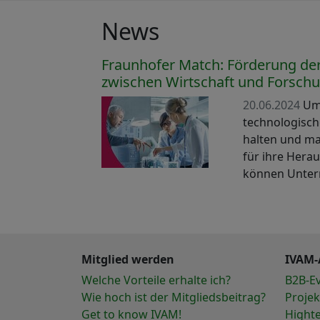
News
Fraunhofer Match: Förderung d
zwischen Wirtschaft und Forsch
20.06.2024
Um 
technologisch
halten und m
für ihre Hera
können Unte
Mitglied werden
IVAM-
Welche Vorteile erhalte ich?
B2B-E
Wie hoch ist der Mitgliedsbeitrag?
Projek
Get to know IVAM!
Hight