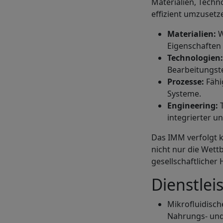
Materialien, Techn
effizient umzusetz
Materialien:
W
Eigenschafte
Technologien:
Bearbeitungst
Prozesse:
Fähi
Systeme.
Engineering:
T
integrierter u
Das IMM verfolgt k
nicht nur die Wett
gesellschaftlicher
Dienstlei
Mikrofluidisch
Nahrungs- und 