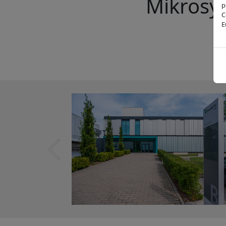
Mikrosy
p
C
E