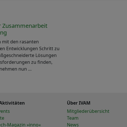
er Zusammenarbeit
ung
mit den rasanten
en Entwicklungen Schritt zu
aßgeschneiderte Lösungen
usforderungen zu finden,
rnehmen nun …
Aktivitäten
Über IVAM
vents
Mitgliederübersicht
te
Team
ech-Magazin »inno«
News