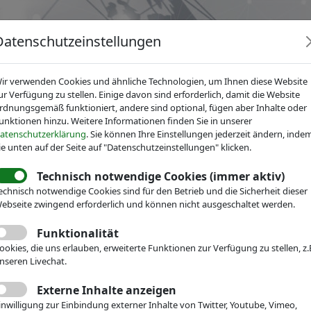
Datenschutzeinstellungen
ir verwenden Cookies und ähnliche Technologien, um Ihnen diese Website
ur Verfügung zu stellen. Einige davon sind erforderlich, damit die Website
rdnungsgemäß funktioniert, andere sind optional, fügen aber Inhalte oder
unktionen hinzu. Weitere Informationen finden Sie in unserer
News
Dienstleistungen
Fachgruppen
Über IV
atenschutzerklärung
. Sie können Ihre Einstellungen jederzeit ändern, inde
ie unten auf der Seite auf "Datenschutzeinstellungen" klicken.
Technisch notwendige Cookies (immer aktiv)
echnisch notwendige Cookies sind für den Betrieb und die Sicherheit dieser
echnik
ebseite zwingend erforderlich und können nicht ausgeschaltet werden.
Veranstaltungen
Messe-Teilnahme
Funktionalität
nstitut für
ookies, die uns erlauben, erweiterte Funktionen zur Verfügung zu stellen, z.
nseren Livechat.
echnik und
Externe Inhalte anzeigen
inwilligung zur Einbindung externer Inhalte von Twitter, Youtube, Vimeo,