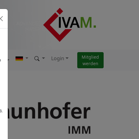
Mitglied
Login
AM
m
werden
B.