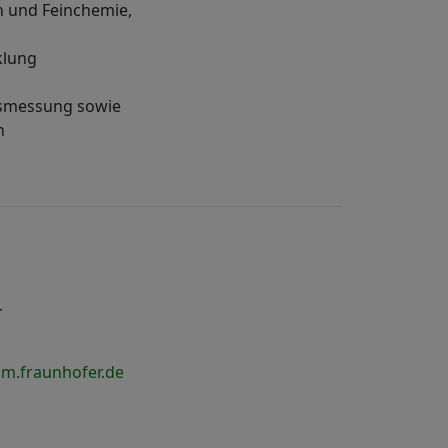
n und Feinchemie,
klung
onsmessung sowie
n
r
mm.fraunhofer.de