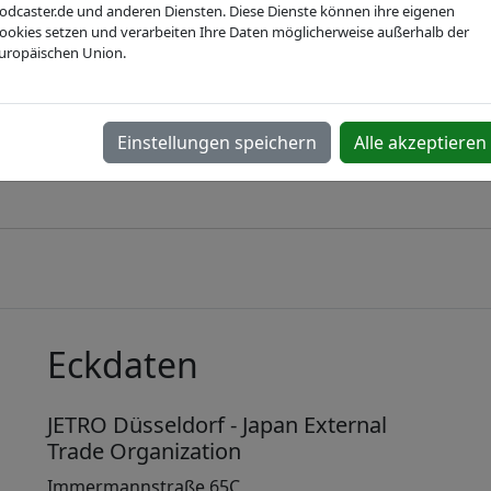
odcaster.de und anderen Diensten. Diese Dienste können ihre eigenen
Webseite
ookies setzen und verarbeiten Ihre Daten möglicherweise außerhalb der
uropäischen Union.
Einstellungen speichern
Alle akzeptieren
IVAM Hightech Summit
Eckdaten
JETRO Düsseldorf - Japan External
Trade Organization
Immermannstraße 65C