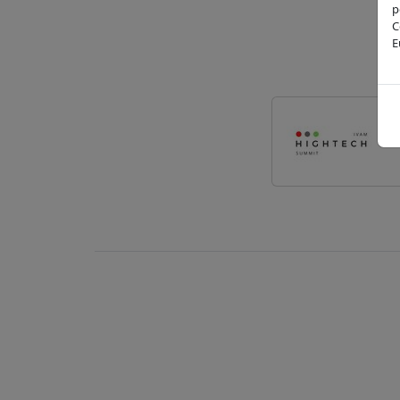
p
C
E