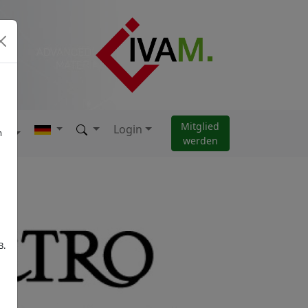
Mitglied
Login
AM
m
werden
B.