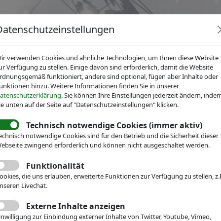
Datenschutzeinstellungen
ir verwenden Cookies und ähnliche Technologien, um Ihnen diese Website
ur Verfügung zu stellen. Einige davon sind erforderlich, damit die Website
rdnungsgemäß funktioniert, andere sind optional, fügen aber Inhalte oder
unktionen hinzu. Weitere Informationen finden Sie in unserer
News
Dienstleistungen
Fachgruppen
Über IV
atenschutzerklärung
. Sie können Ihre Einstellungen jederzeit ändern, inde
ie unten auf der Seite auf "Datenschutzeinstellungen" klicken.
Technisch notwendige Cookies (immer aktiv)
echnisch notwendige Cookies sind für den Betrieb und die Sicherheit dieser
echnik
ebseite zwingend erforderlich und können nicht ausgeschaltet werden.
Veranstaltungen
Messe-Teilnahme
Funktionalität
orf - Japan
ookies, die uns erlauben, erweiterte Funktionen zur Verfügung zu stellen, z.
nseren Livechat.
rganization
Externe Inhalte anzeigen
inwilligung zur Einbindung externer Inhalte von Twitter, Youtube, Vimeo,