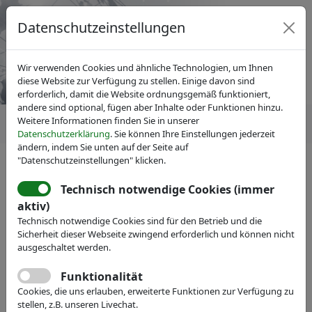
Datenschutzeinstellungen
Wir verwenden Cookies und ähnliche Technologien, um Ihnen
diese Website zur Verfügung zu stellen. Einige davon sind
erforderlich, damit die Website ordnungsgemäß funktioniert,
andere sind optional, fügen aber Inhalte oder Funktionen hinzu.
Weitere Informationen finden Sie in unserer
Datenschutzerklärung
. Sie können Ihre Einstellungen jederzeit
ändern, indem Sie unten auf der Seite auf
"Datenschutzeinstellungen" klicken.
Technisch notwendige Cookies (immer
IVAM Fachverband für Mikrotechnik
aktiv)
Veranstaltungen
Messe-Teilnahme
Technisch notwendige Cookies sind für den Betrieb und die
Micronit B.V.
Sicherheit dieser Webseite zwingend erforderlich und können nicht
ausgeschaltet werden.
Enabling life-changing products with Microfluidics
Funktionalität
Webseite
Cookies, die uns erlauben, erweiterte Funktionen zur Verfügung zu
stellen, z.B. unseren Livechat.