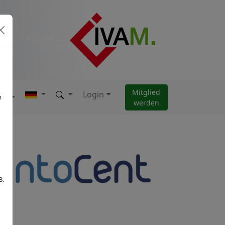
Mitglied
Login
AM
m
werden
B.