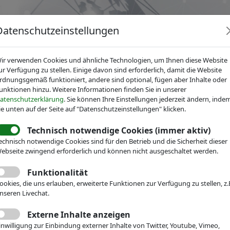
Datenschutzeinstellungen
ir verwenden Cookies und ähnliche Technologien, um Ihnen diese Website
ur Verfügung zu stellen. Einige davon sind erforderlich, damit die Website
rdnungsgemäß funktioniert, andere sind optional, fügen aber Inhalte oder
unktionen hinzu. Weitere Informationen finden Sie in unserer
News
Dienstleistungen
Fachgruppen
Über IV
atenschutzerklärung
. Sie können Ihre Einstellungen jederzeit ändern, inde
ie unten auf der Seite auf "Datenschutzeinstellungen" klicken.
Technisch notwendige Cookies (immer aktiv)
echnisch notwendige Cookies sind für den Betrieb und die Sicherheit dieser
echnik
ebseite zwingend erforderlich und können nicht ausgeschaltet werden.
Veranstaltungen
Messe-Teilnahme
Funktionalität
toCent VTT
ookies, die uns erlauben, erweiterte Funktionen zur Verfügung zu stellen, z.
nseren Livechat.
Webseite
Externe Inhalte anzeigen
inwilligung zur Einbindung externer Inhalte von Twitter, Youtube, Vimeo,