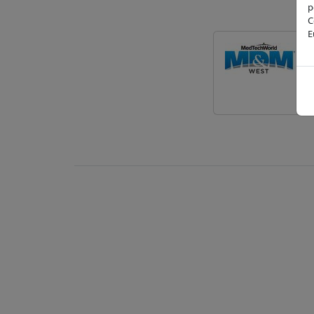
p
C
E