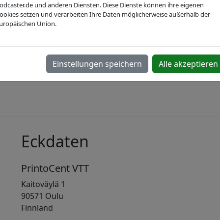
odcaster.de und anderen Diensten. Diese Dienste können ihre eigenen
ookies setzen und verarbeiten Ihre Daten möglicherweise außerhalb der
uropäischen Union.
MD&M West 2014
Halle D, Stand 1795
Einstellungen speichern
Alle akzeptieren
Eckdaten
PrintoCent VTT
Kaitoväylä 1
90571 Oulu
Finnland