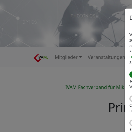
W
z
o
F
Mitglieder
Veranstaltungen
D
S
T
IVAM Fachverband für Mikrot
W
Prin
C
u
E