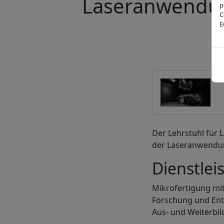
Laseranwendu
p
C
E
Der Lehrstuhl für
der Laseranwendun
Dienstlei
Mikrofertigung mit
Forschung und Ent
Aus- und Weiterbi