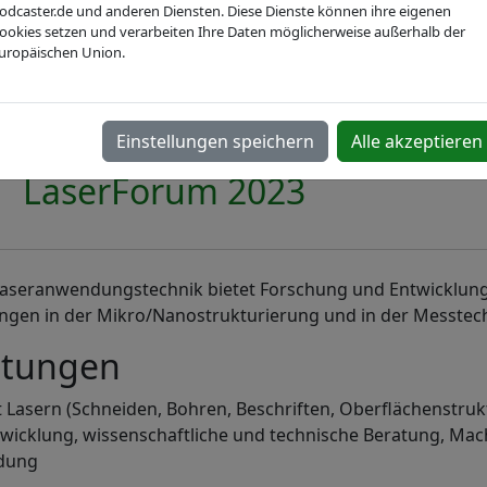
ngstechnik
odcaster.de und anderen Diensten. Diese Dienste können ihre eigenen
ookies setzen und verarbeiten Ihre Daten möglicherweise außerhalb der
uropäischen Union.
Webseite
Einstellungen speichern
Alle akzeptieren
LaserForum 2023
 Laseranwendungstechnik bietet Forschung und Entwicklun
gen in der Mikro/Nanostrukturierung und in der Messtech
stungen
 Lasern (Schneiden, Bohren, Beschriften, Oberflächenstruk
wicklung, wissenschaftliche und technische Beratung, Mac
ldung