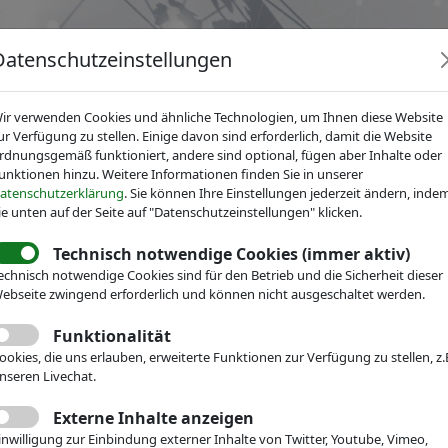
Datenschutzeinstellungen
ir verwenden Cookies und ähnliche Technologien, um Ihnen diese Website
ur Verfügung zu stellen. Einige davon sind erforderlich, damit die Website
rdnungsgemäß funktioniert, andere sind optional, fügen aber Inhalte oder
unktionen hinzu. Weitere Informationen finden Sie in unserer
News
Dienstleistungen
Fachgruppen
Über IV
atenschutzerklärung
. Sie können Ihre Einstellungen jederzeit ändern, inde
ie unten auf der Seite auf "Datenschutzeinstellungen" klicken.
Technisch notwendige Cookies (immer aktiv)
echnisch notwendige Cookies sind für den Betrieb und die Sicherheit dieser
echnik
ebseite zwingend erforderlich und können nicht ausgeschaltet werden.
Veranstaltungen
Messe-Teilnahme
Funktionalität
t Bochum –
ookies, die uns erlauben, erweiterte Funktionen zur Verfügung zu stellen, z.
nseren Livechat.
hrstuhl für
Externe Inhalte anzeigen
inwilligung zur Einbindung externer Inhalte von Twitter, Youtube, Vimeo,