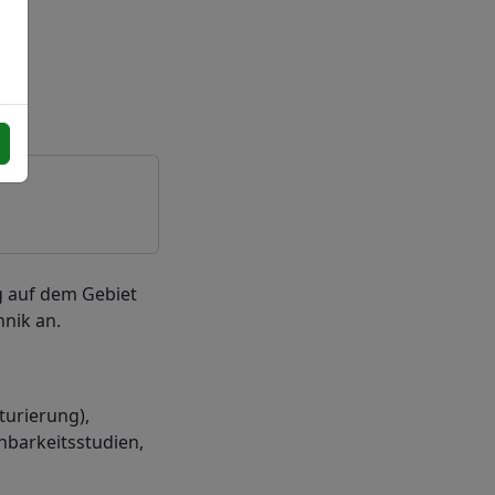
g auf dem Gebiet
nik an.
turierung),
hbarkeitsstudien,