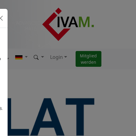
Mitglied
Login
AM
m
werden
B.