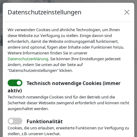
Datenschutzeinstellungen
Wir verwenden Cookies und ähnliche Technologien, um Ihnen
diese Website zur Verfügung zu stellen. Einige davon sind
erforderlich, damit die Website ordnungsgemäß funktioniert,
andere sind optional, fügen aber Inhalte oder Funktionen hinzu.
Weitere Informationen finden Sie in unserer
Datenschutzerklärung
. Sie können Ihre Einstellungen jederzeit
ändern, indem Sie unten auf der Seite auf
"Datenschutzeinstellungen" klicken.
Technisch notwendige Cookies (immer
IVAM Fachverband für Mikrotechnik
aktiv)
Veranstaltungen
Messe-Teilnahme
Technisch notwendige Cookies sind für den Betrieb und die
Specialty Coating Systems -
Sicherheit dieser Webseite zwingend erforderlich und können nicht
ausgeschaltet werden.
World Headquarters
Funktionalität
Führender Anbieter für konforme
Cookies, die uns erlauben, erweiterte Funktionen zur Verfügung zu
Beschichtungsservices und Technologien
stellen, z.B. unseren Livechat.