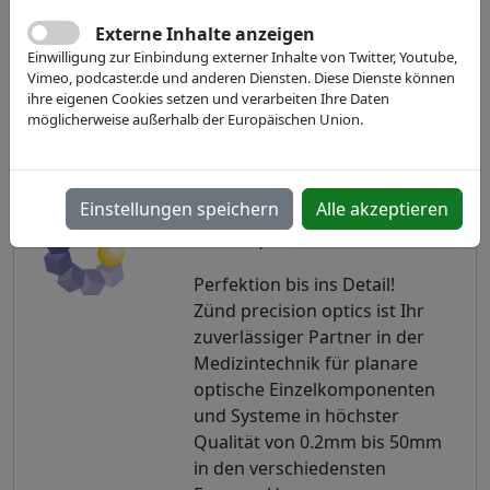
Externe Inhalte anzeigen
Einwilligung zur Einbindung externer Inhalte von Twitter, Youtube,
Vimeo, podcaster.de und anderen Diensten. Diese Dienste können
ihre eigenen Cookies setzen und verarbeiten Ihre Daten
möglicherweise außerhalb der Europäischen Union.
COMPAMED 2022
Einstellungen speichern
Alle akzeptieren
Halle 8a, Stand F29.3
Perfektion bis ins Detail!
Zünd precision optics ist Ihr
zuverlässiger Partner in der
Medizintechnik für planare
optische Einzelkomponenten
und Systeme in höchster
Qualität von 0.2mm bis 50mm
in den verschiedensten