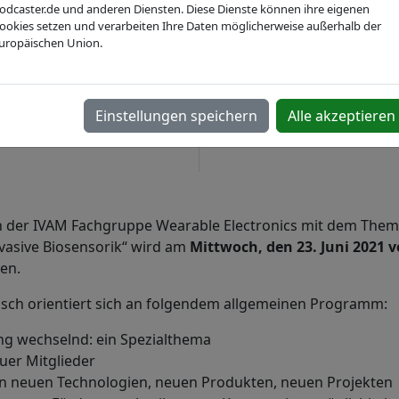
odcaster.de und anderen Diensten. Diese Dienste können ihre eigenen
nline-Meeting über ZOOM
ookies setzen und verarbeiten Ihre Daten möglicherweise außerhalb der
uropäischen Union.
Einstellungen speichern
Alle akzeptieren
fen der IVAM Fachgruppe Wearable Electronics mit dem Th
nvasive Biosensorik“ wird am
Mittwoch, den 23. Juni 2021 v
den.
usch orientiert sich an folgendem allgemeinen Programm:
ung wechselnd: ein Spezialthema
uer Mitglieder
on neuen Technologien, neuen Produkten, neuen Projekten