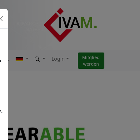
Mitglied
Login
AM
m
werden
B.