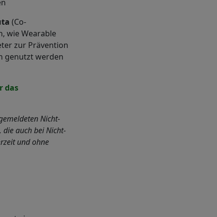
en
uta
(Co-
n, wie Wearable
ter zur Prävention
n genutzt werden
r das
ngemeldeten Nicht-
 die auch bei Nicht-
erzeit und ohne