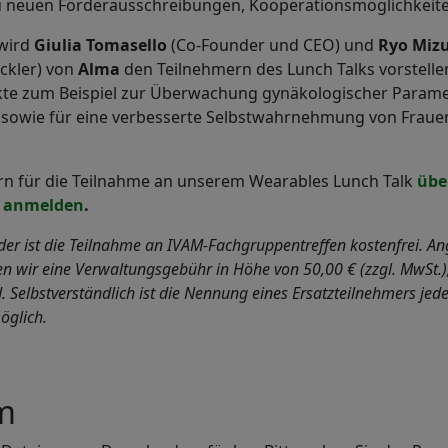
u neuen Förderausschreibungen, Kooperationsmöglichkeit
 wird
Giulia Tomasello
(Co-Founder und CEO) und
Ryo Miz
ckler)
von
Alma
den Teilnehmern des Lunch Talks vorstelle
te zum Beispiel zur Überwachung gynäkologischer Parame
sowie für eine verbesserte Selbstwahrnehmung von Fraue
rn für die Teilnahme an unserem Wearables Lunch Talk
übe
 anmelden
.
der ist die Teilnahme an IVAM-Fachgruppentreffen kostenfrei. A
n wir eine Verwaltungsgebühr in Höhe von 50,00 € (zzgl. MwSt.),
d. Selbstverständlich ist die Nennung eines Ersatzteilnehmers jed
öglich.
m