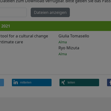
 Dateien zum Download verfügbar. Bitte geben Sie das Pass
Dateien anzeigen
i 2021
 tool for a cultural change
Giulia Tomasello
intimate care
Alma
Ryo Mizuta
Alma
mitteilen
teilen