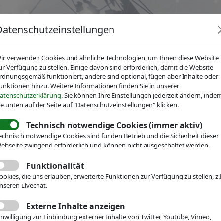
Datenschutzeinstellungen
ir verwenden Cookies und ähnliche Technologien, um Ihnen diese Website
ur Verfügung zu stellen. Einige davon sind erforderlich, damit die Website
rdnungsgemäß funktioniert, andere sind optional, fügen aber Inhalte oder
unktionen hinzu. Weitere Informationen finden Sie in unserer
News
Dienstleistungen
Fachgruppen
Über IV
atenschutzerklärung
. Sie können Ihre Einstellungen jederzeit ändern, inde
ie unten auf der Seite auf "Datenschutzeinstellungen" klicken.
Technisch notwendige Cookies (immer aktiv)
echnisch notwendige Cookies sind für den Betrieb und die Sicherheit dieser
ebseite zwingend erforderlich und können nicht ausgeschaltet werden.
echnik
Veranstaltungen
Funktionalität
 Lunch Talk
ookies, die uns erlauben, erweiterte Funktionen zur Verfügung zu stellen, z.
nseren Livechat.
Wearable Electronics
Externe Inhalte anzeigen
23.06.2021, 12:00 - 13:00
inwilligung zur Einbindung externer Inhalte von Twitter, Youtube, Vimeo,