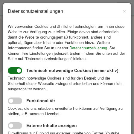
Toggl
×
Datenschutzeinstellungen
navig
Wir verwenden Cookies und ähnliche Technologien, um Ihnen diese
Formulare
Website zur Verfügung zu stellen. Einige davon sind erforderlich,
Anmeldung: Mid-Week
damit die Website ordnungsgemäß funktioniert, andere sind
optional, fügen aber Inhalte oder Funktionen hinzu. Weitere
Coffee Break - JÜKE
Informationen finden Sie in unserer
Datenschutzerklärung
. Sie
Systemtechnik GmbH
können Ihre Einstellungen jederzeit ändern, indem Sie unten auf der
Seite auf "Datenschutzeinstellungen" klicken.
Technisch notwendige Cookies (immer aktiv)
IVAM lädt ein zum gemeinsamen online
Mid-Week Coffee
Break am 17. Januar 2024 von 09:00 Uhr bis 10:00 Uhr
Technisch notwendige Cookies sind für den Betrieb und die
Sicherheit dieser Webseite zwingend erforderlich und können nicht
via Zoom-Meeting.
ausgeschaltet werden.
Der kommende Gastgeber ist die
J
ÜKE Systemtechnik
GmbH
mit Steffen Hovestadt (Assistent der
Funktionalität
Geschäftsführung). Herr Hovestadt hält einen Vortrag zu
Cookies, die uns erlauben, erweiterte Funktionen zur Verfügung zu
dem Thema:
"
Integrated Microfluidic System for the
stellen, z.B. unseren Livechat.
analysis of multiparametric cell-cell interaction
".
Die Teilnahme ist kostenfrei und exklusiv für IVAM Mitglieder.
Externe Inhalte anzeigen
Einwilligung zur Einbindung externer Inhalte von Twitter, Youtube,