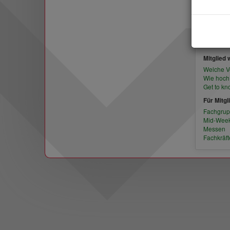
Die A
Mitglied
Welche Vo
Wie hoch 
Get to kn
Für Mitgl
Fachgru
Mid-Week
Messen
Fachkräft