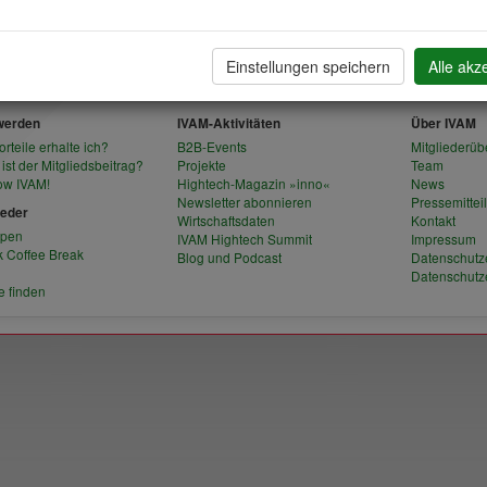
nmeldefrist für diese Veranstaltung ist abgelaufen
Einstellungen speichern
Alle akz
 werden
IVAM-Aktivitäten
Über IVAM
rteile erhalte ich?
B2B-Events
Mitgliederüb
ist der Mitgliedsbeitrag?
Projekte
Team
ow IVAM!
Hightech-Magazin »inno«
News
Newsletter abonnieren
Pressemittei
ieder
Wirtschaftsdaten
Kontakt
ppen
IVAM Hightech Summit
Impressum
 Coffee Break
Blog und Podcast
Datenschutz
Datenschutz
e finden