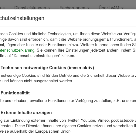
s
Dienstleistungen
Fachgruppen
Über IVAM
chutzeinstellungen
are
tlights der Mikro- und Nanotechno
nden Cookies und ähnliche Technologien, um Ihnen diese Website zur Verfüg
inige davon sind erforderlich, damit die Website ordnungsgemäß funktioniert, 
misch-mechanisches Polieren (C
nal, fügen aber Inhalte oder Funktionen hinzu. Weitere Informationen finden Si
tenschutzerklärung
. Sie können Ihre Einstellungen jederzeit ändern, indem S
roelektronik
ite auf "Datenschutzeinstellungen" klicken.
Technisch notwendige Cookies (immer aktiv)
mmenarbeit mit dem Regionalen Berufsbildungszentrum des Kreises Stei
 notwendige Cookies sind für den Betrieb und die Sicherheit dieser Webseite
altungsreihe
Spotlights der Mikro- und Nanotechnologie
. Die Veran
ch und können nicht ausgeschaltet werden.
ats von 9 bis 11 Uhr statt und gibt Einblicke in verschiedene Themen
Funktionalität
min findet am
09. Januar 2024 von 9 bis 11 Uhr
statt und behandelt
ie uns erlauben, erweiterte Funktionen zur Verfügung zu stellen, z.B. unseren
n der Mikroelektronik"
.
nahme ist kostenlos, aber anmeldepflichtig.
Externe Inhalte anzeigen
ng zur Einbindung externer Inhalte von Twitter, Youtube, Vimeo, podcaster.de 
iensten. Diese Dienste können ihre eigenen Cookies setzen und verarbeiten I
weise außerhalb der Europäischen Union.