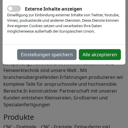
Externe Inhalte anzeigen
Einwilligung zur Einbindung externer Inhalte von Twitter, Youtube,
Vimeo, podcaster.de und anderen Diensten. Diese Dienste können
ihre eigenen Cookies setzen und verarbeiten Ihre Daten
möglicherweise außerhalb der Europäischen Union.
Einstellungen speichern
Alle akzeptieren
Zerspanung , Feinmechanik , Mikrofrästechnik und
Feinwerktechnik sind unsere Welt . Mit
branchenübergreifenden Erfahrungen produzieren wir
komplexe Teile für anspruchsvolle und hochsensible
Bereiche.In konstruktiver Partnerschaft mit unseren
Kunden entstehen Kleinsereien, Großserien und
Spezialanfertigungen
Produkte
CNC - Drehteile CNC - Frästeile Einbaufertig inkl.