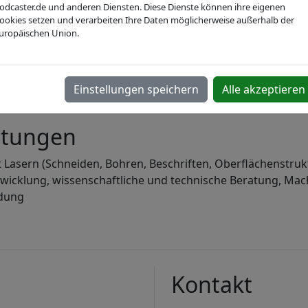
odcaster.de und anderen Diensten. Diese Dienste können ihre eigenen
ookies setzen und verarbeiten Ihre Daten möglicherweise außerhalb der
Webseite
uropäischen Union.
 Laseranwendungstechnik bietet Forschung und Entwicklun
Einstellungen speichern
Alle akzeptieren
gen in der Mikro/Nanostrukturierung und in der Messtech
stungen
 Lasern (Schneiden, Bohren, Beschriften, Oberflächenstruk
wicklung, wissenschaftliche und technische Beratung, Mac
ldung
Kontakt