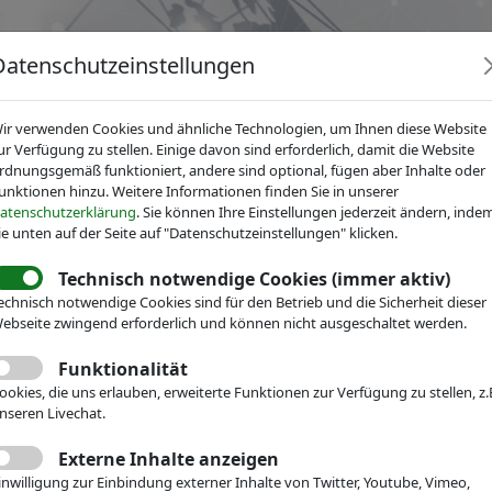
Datenschutzeinstellungen
ir verwenden Cookies und ähnliche Technologien, um Ihnen diese Website
ur Verfügung zu stellen. Einige davon sind erforderlich, damit die Website
rdnungsgemäß funktioniert, andere sind optional, fügen aber Inhalte oder
unktionen hinzu. Weitere Informationen finden Sie in unserer
News
Dienstleistungen
Fachgruppen
Über IV
atenschutzerklärung
. Sie können Ihre Einstellungen jederzeit ändern, inde
ie unten auf der Seite auf "Datenschutzeinstellungen" klicken.
Technisch notwendige Cookies (immer aktiv)
echnisch notwendige Cookies sind für den Betrieb und die Sicherheit dieser
Mikrotechnik
ebseite zwingend erforderlich und können nicht ausgeschaltet werden.
Mitglieder
t Bochum –
Funktionalität
ookies, die uns erlauben, erweiterte Funktionen zur Verfügung zu stellen, z.
hrstuhl für
nseren Livechat.
Externe Inhalte anzeigen
ngstechnik
inwilligung zur Einbindung externer Inhalte von Twitter, Youtube, Vimeo,