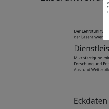
p
C
E
Der Lehrstuhl für
der Laseranwendun
Dienstlei
Mikrofertigung mit
Forschung und Ent
Aus- und Weiterbi
Eckdaten