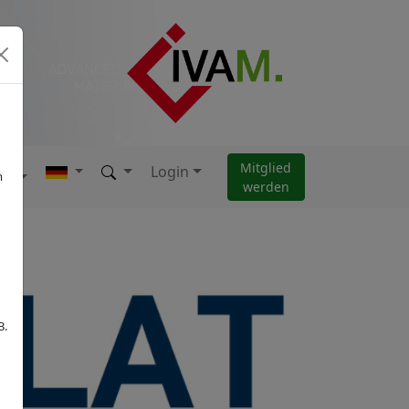
Mitglied
Login
AM
m
werden
B.