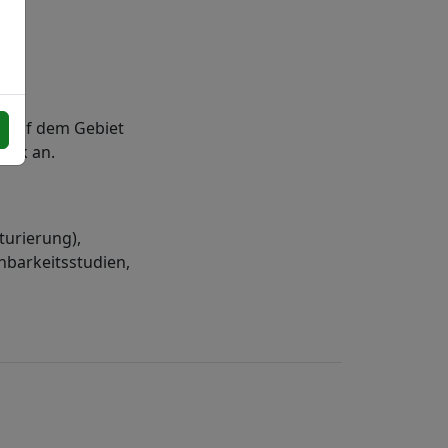
g auf dem Gebiet
nik an.
turierung),
hbarkeitsstudien,