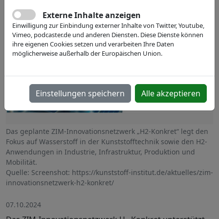
Externe Inhalte anzeigen
Einwilligung zur Einbindung externer Inhalte von Twitter, Youtube,
Vimeo, podcaster.de und anderen Diensten. Diese Dienste können
ihre eigenen Cookies setzen und verarbeiten Ihre Daten
möglicherweise außerhalb der Europäischen Union.
Einstellungen speichern
Alle akzeptieren
Das geplante ZIM-Innovationsnetzwerk „H2-Konkret“ legt den
Fokus auf Wasserstoff in der Kunststofftechnik sowie den H2-
Anwendungen in Industrie, Infrastruktur, Produktion und
Mobilität.
Quelle: Screenshot: https://kunststoff-institut.de/aktuelles/zim-
innovationsnetzwerk-h2-konkret/
07.10.2024