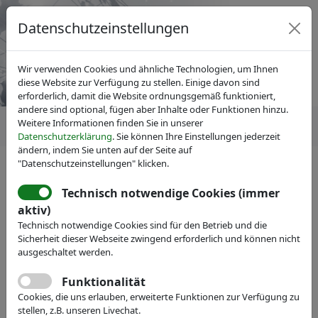
Datenschutzeinstellungen
Wir verwenden Cookies und ähnliche Technologien, um Ihnen
diese Website zur Verfügung zu stellen. Einige davon sind
erforderlich, damit die Website ordnungsgemäß funktioniert,
andere sind optional, fügen aber Inhalte oder Funktionen hinzu.
Weitere Informationen finden Sie in unserer
Datenschutzerklärung
. Sie können Ihre Einstellungen jederzeit
ändern, indem Sie unten auf der Seite auf
"Datenschutzeinstellungen" klicken.
IVAM Fachverband für Mikrotechnik
News
Magazin inno
»inno« 93: "From Chip to
Technisch notwendige Cookies (immer
aktiv)
System: Enabling Intelligent
Technisch notwendige Cookies sind für den Betrieb und die
Industry"
Sicherheit dieser Webseite zwingend erforderlich und können nicht
ausgeschaltet werden.
Funktionalität
Download
Cookies, die uns erlauben, erweiterte Funktionen zur Verfügung zu
stellen, z.B. unseren Livechat.