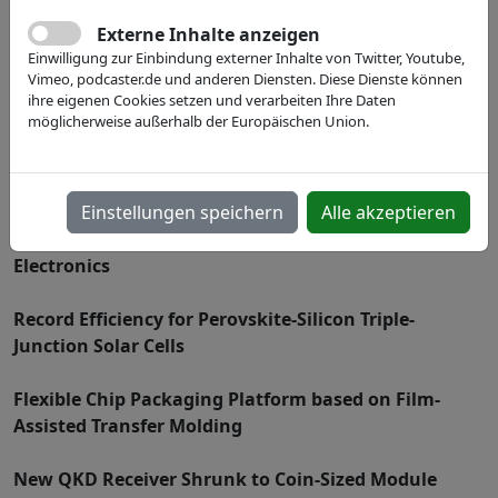
Inhalt:
Externe Inhalte anzeigen
From vertical probes to MEMS probe: a change of
Einwilligung zur Einbindung externer Inhalte von Twitter, Youtube,
paradigm in the test industry?
Vimeo, podcaster.de und anderen Diensten. Diese Dienste können
ihre eigenen Cookies setzen und verarbeiten Ihre Daten
New Generation of Semiconductor technologies for
möglicherweise außerhalb der Europäischen Union.
international markets
The Talent Race in Microtech
Einstellungen speichern
Alle akzeptieren
Gallium Nitride Plays a Key Role in Greener
Electronics
Record Efficiency for Perovskite-Silicon Triple-
Junction Solar Cells
Flexible Chip Packaging Platform based on Film-
Assisted Transfer Molding
New QKD Receiver Shrunk to Coin-Sized Module