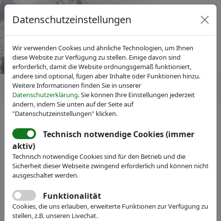
Datenschutzeinstellungen
Wir verwenden Cookies und ähnliche Technologien, um Ihnen
diese Website zur Verfügung zu stellen. Einige davon sind
erforderlich, damit die Website ordnungsgemäß funktioniert,
andere sind optional, fügen aber Inhalte oder Funktionen hinzu.
Weitere Informationen finden Sie in unserer
Datenschutzerklärung
. Sie können Ihre Einstellungen jederzeit
ändern, indem Sie unten auf der Seite auf
"Datenschutzeinstellungen" klicken.
IVAM Fachverband für Mikrotechnik
News
Magazin inno
inno 79: Optics & Photonics
Technisch notwendige Cookies (immer
aktiv)
Technisch notwendige Cookies sind für den Betrieb und die
Sicherheit dieser Webseite zwingend erforderlich und können nicht
Download
ausgeschaltet werden.
Funktionalität
Cookies, die uns erlauben, erweiterte Funktionen zur Verfügung zu
Aliens, drugs and germs: Ultrasensitive biosensing
stellen, z.B. unseren Livechat.