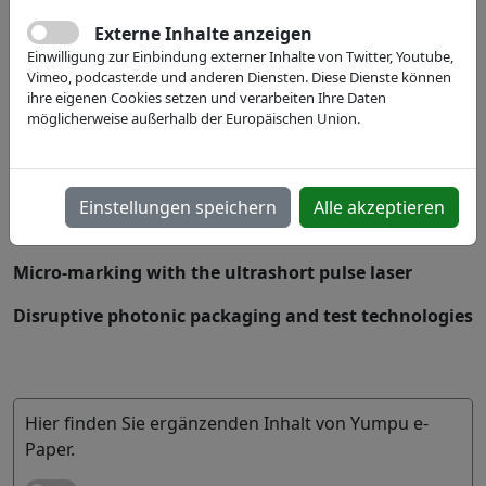
chip for new essay applications
Externe Inhalte anzeigen
A hybrid photonic integration platform
Einwilligung zur Einbindung externer Inhalte von Twitter, Youtube,
Vimeo, podcaster.de und anderen Diensten. Diese Dienste können
Manufacturing microoptics - a micro molding
ihre eigenen Cookies setzen und verarbeiten Ihre Daten
perspective
möglicherweise außerhalb der Europäischen Union.
High Power Laser Diodes enabling advanced non-
invasive biosensing
Einstellungen speichern
Alle akzeptieren
Photonic Curing and it’s wide range of application
Micro-marking with the ultrashort pulse laser
Disruptive photonic packaging and test technologies
Hier finden Sie ergänzenden Inhalt von Yumpu e-
Paper.