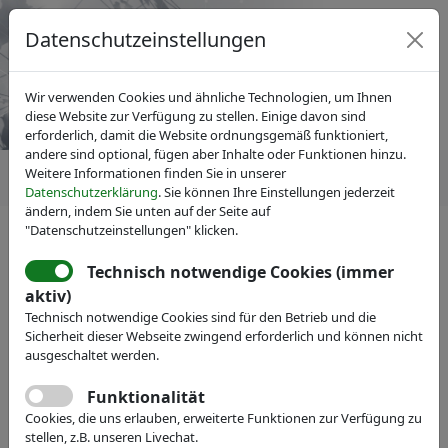
Datenschutzeinstellungen
Wir verwenden Cookies und ähnliche Technologien, um Ihnen
diese Website zur Verfügung zu stellen. Einige davon sind
erforderlich, damit die Website ordnungsgemäß funktioniert,
andere sind optional, fügen aber Inhalte oder Funktionen hinzu.
Weitere Informationen finden Sie in unserer
Datenschutzerklärung
. Sie können Ihre Einstellungen jederzeit
ändern, indem Sie unten auf der Seite auf
"Datenschutzeinstellungen" klicken.
IVAM Fachverband für Mikrotechnik
News
Pressemitteilungen
Technisch notwendige Cookies (immer
Mikrotechnik trifft Medizin –
aktiv)
Technisch notwendige Cookies sind für den Betrieb und die
auf der 9. MST-
Sicherheit dieser Webseite zwingend erforderlich und können nicht
Regionalkonferenz NRW in
ausgeschaltet werden.
Dortmund
Funktionalität
Cookies, die uns erlauben, erweiterte Funktionen zur Verfügung zu
stellen, z.B. unseren Livechat.