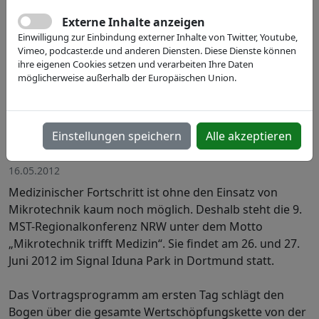
Externe Inhalte anzeigen
Einwilligung zur Einbindung externer Inhalte von Twitter, Youtube,
Vimeo, podcaster.de und anderen Diensten. Diese Dienste können
ihre eigenen Cookies setzen und verarbeiten Ihre Daten
möglicherweise außerhalb der Europäischen Union.
Einstellungen speichern
Alle akzeptieren
Quelle: Wirtschaftsförderung Dortmund
16.05.2012
Medizinischer Fortschritt ist ohne den Einsatz von
Mikrotechnik kaum noch möglich. Deshalb steht die 9.
MST-Regionalkonferenz NRW unter dem Motto
„Mikrotechnik trifft Medizin“. Sie findet am 26. und 27.
Juni 2012 im Signal Iduna Park in Dortmund statt.
Das Vortragsprogramm am ersten Tag schlägt den
Bogen über die gesamte Wertschöpfungskette von der