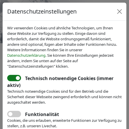
Datenschutzeinstellungen
Wir verwenden Cookies und ähnliche Technologien, um Ihnen
diese Website zur Verfügung zu stellen. Einige davon sind
erforderlich, damit die Website ordnungsgemäß funktioniert,
andere sind optional, fügen aber Inhalte oder Funktionen hinzu.
Weitere Informationen finden Sie in unserer
Datenschutzerklärung
. Sie können Ihre Einstellungen jederzeit
ändern, indem Sie unten auf der Seite auf
"Datenschutzeinstellungen" klicken.
IVAM Fachverband für Mikrotechnik
News
Pressemitteilungen
Technisch notwendige Cookies (immer
Das 10. COMPAMED-
aktiv)
Technisch notwendige Cookies sind für den Betrieb und die
Frühjahrsforum thematisiert
Sicherheit dieser Webseite zwingend erforderlich und können nicht
personalisierte und
ausgeschaltet werden.
individualisierte Medizin der
Funktionalität
Cookies, die uns erlauben, erweiterte Funktionen zur Verfügung zu
Zukunft
stellen, z.B. unseren Livechat.